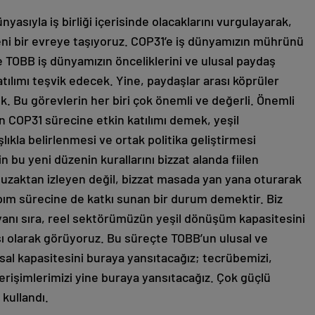
asıyla iş birliği içerisinde olacaklarını vurgulayarak,
yeni bir evreye taşıyoruz. COP31’e iş dünyamızın mührünü
te TOBB iş dünyamızın önceliklerini ve ulusal paydaş
tılımı teşvik edecek. Yine, paydaşlar arası köprüler
k. Bu görevlerin her biri çok önemli ve değerli. Önemli
n COP31 sürecine etkin katılımı demek, yeşil
ıkla belirlenmesi ve ortak politika geliştirmesi
n bu yeni düzenin kurallarını bizzat alanda fiilen
 uzaktan izleyen değil, bizzat masada yan yana oturarak
apım sürecine de katkı sunan bir durum demektir. Biz
n yanı sıra, reel sektörümüzün yeşil dönüşüm kapasitesini
 olarak görüyoruz. Bu süreçte TOBB’un ulusal ve
al kapasitesini buraya yansıtacağız; tecrübemizi,
erişimlerimizi yine buraya yansıtacağız. Çok güçlü
 kullandı.