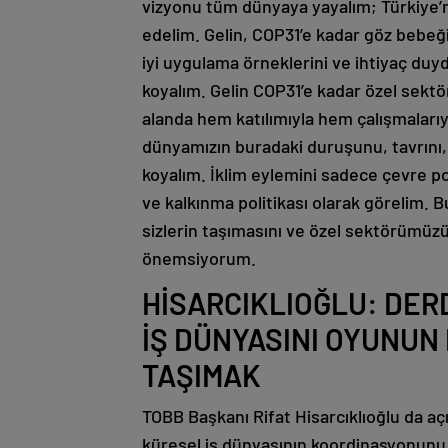
vizyonu tüm dünyaya yayalım; Türkiye’ni
edelim. Gelin, COP31’e kadar göz bebeğ
iyi uygulama örneklerini ve ihtiyaç duyd
koyalım. Gelin COP31’e kadar özel sektö
alanda hem katılımıyla hem çalışmaları
dünyamızın buradaki duruşunu, tavrını,
koyalım. İklim eylemini sadece çevre poli
ve kalkınma politikası olarak görelim. 
sizlerin taşımasını ve özel sektörümüz
önemsiyorum.
HİSARCIKLIOĞLU: DER
İŞ DÜNYASINI OYUNUN
TAŞIMAK
TOBB Başkanı Rifat Hisarcıklıoğlu da a
küresel iş dünyasının koordinasyonunu 