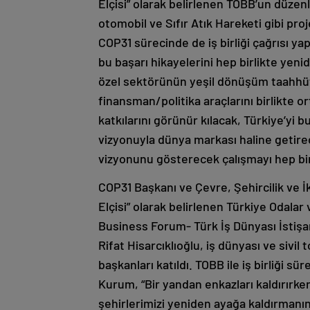
Elçisi” olarak belirlenen TOBB’un düzen
otomobil ve Sıfır Atık Hareketi gibi pr
COP31 sürecinde de iş birliği çağrısı ya
bu başarı hikayelerini hep birlikte yen
özel sektörünün yeşil dönüşüm taahhütl
finansman/politika araçlarını birlikte 
katkılarını görünür kılacak, Türkiye’yi 
vizyonuyla dünya markası haline getire
vizyonunu gösterecek çalışmayı hep bir
COP31 Başkanı ve Çevre, Şehircilik ve İ
Elçisi” olarak belirlenen Türkiye Odalar
Business Forum- Türk İş Dünyası İstiş
Rifat Hisarcıklıoğlu, iş dünyası ve sivil
başkanları katıldı. TOBB ile iş birliği 
Kurum, “Bir yandan enkazları kaldırırke
şehirlerimizi yeniden ayağa kaldırmanın