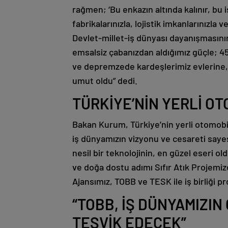
rağmen; ‘Bu enkazın altında kalınır, bu 
fabrikalarınızla, lojistik imkanlarınızla 
Devlet-millet-iş dünyası dayanışmasını
emsalsiz çabanızdan aldığımız güçle; 455
ve depremzede kardeşlerimiz evlerine, 
umut oldu” dedi.
TÜRKİYE’NİN YERLİ OT
Bakan Kurum, Türkiye’nin yerli otomobil 
iş dünyamızın vizyonu ve cesareti saye
nesil bir teknolojinin, en güzel eseri ol
ve doğa dostu adımı Sıfır Atık Projemizd
Ajansımız, TOBB ve TESK ile iş birliği 
“TOBB, İŞ DÜNYAMIZIN
TEŞVİK EDECEK”