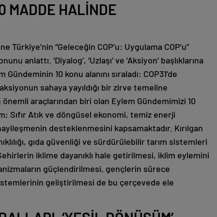
10 MADDE HALİNDE
ine Türkiye’nin “Geleceğin COP’u: Uygulama COP’u”
unu anlattı. ‘Diyalog’, ‘Uzlaşı’ ve ‘Aksiyon’ başlıklarına
 Gündeminin 10 konu alanını sıraladı: COP31’de
ksiyonun sahaya yayıldığı bir zirve temeline
 önemli araçlarından biri olan Eylem Gündemimizi 10
; Sıfır Atık ve döngüsel ekonomi, temiz enerji
ayileşmenin desteklenmesini kapsamaktadır. Kırılgan
klılığı, gıda güvenliği ve sürdürülebilir tarım sistemleri
hirlerin iklime dayanıklı hale getirilmesi, iklim eylemini
nizmaların güçlendirilmesi, gençlerin sürece
 sistemlerinin geliştirilmesi de bu çerçevede ele