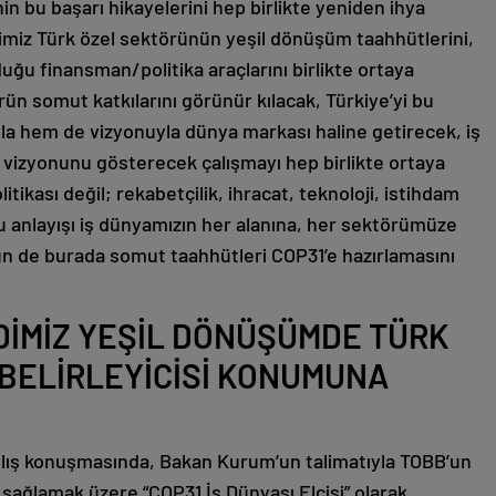
n bu başarı hikayelerini hep birlikte yeniden ihya
imiz Türk özel sektörünün yeşil dönüşüm taahhütlerini,
uğu finansman/politika araçlarını birlikte ortaya
rün somut katkılarını görünür kılacak, Türkiye’yi bu
yla hem de vizyonuyla dünya markası haline getirecek, iş
 vizyonunu gösterecek çalışmayı hep birlikte ortaya
tikası değil; rekabetçilik, ihracat, teknoloji, istihdam
Bu anlayışı iş dünyamızın her alanına, her sektörümüze
ün de burada somut taahhütleri COP31’e hazırlamasını
DİMİZ YEŞİL DÖNÜŞÜMDE TÜRK
 BELİRLEYİCİSİ KONUMUNA
çılış konuşmasında, Bakan Kurum’un talimatıyla TOBB’un
sağlamak üzere “COP31 İş Dünyası Elçisi” olarak