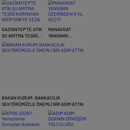
GAZİANTEP’TE ATIK
MANAVGAT
SU ARITMA TESİSİ
YANGININ
KURMAYAN NİZİP
ÜZERİNDEN 5 YIL
OSB’YE CEZA
GEÇTİ
BAKAN KURUM: BANKACILIK
SEKTÖRÜMÜZLE ÖNEMLİ BİR ADIM ATTIK