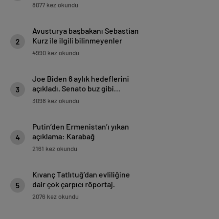
8077 kez okundu
Avusturya başbakanı Sebastian
Kurz ile ilgili bilinmeyenler
2
4990 kez okundu
Joe Biden 6 aylık hedeflerini
açıkladı. Senato buz gibi…
3
3098 kez okundu
Putin’den Ermenistan’ı yıkan
açıklama: Karabağ
4
Azerbaycan’ın ayrılmaz bir
2161 kez okundu
parçasıdır!
Kıvanç Tatlıtuğ’dan evliliğine
dair çok çarpıcı röportaj.
5
2076 kez okundu