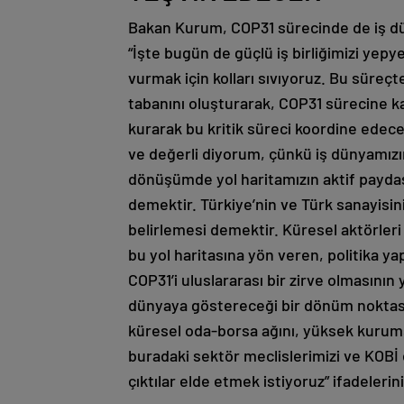
Bakan Kurum, COP31 sürecinde de iş düny
“İşte bugün de güçlü iş birliğimizi yep
vurmak için kolları sıvıyoruz. Bu süreç
tabanını oluşturarak, COP31 sürecine ka
kurarak bu kritik süreci koordine edece
ve değerli diyorum, çünkü iş dünyamızı
dönüşümde yol haritamızın aktif paydaşl
demektir. Türkiye’nin ve Türk sanayisini
belirlemesi demektir. Küresel aktörleri
bu yol haritasına yön veren, politika y
COP31’i uluslararası bir zirve olmasını
dünyaya göstereceği bir dönüm noktası
küresel oda-borsa ağını, yüksek kurums
buradaki sektör meclislerimizi ve KOBİ 
çıktılar elde etmek istiyoruz” ifadelerini