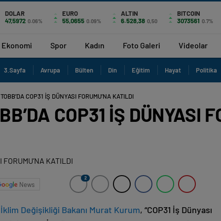
DOLAR
EURO
ALTIN
BITCOIN
47,5972
55,0655
6.528,38
3073561
0.06%
0.09%
0,50
0.7%
Ekonomi
Spor
Kadın
Foto Galeri
Videolar
3.Sayfa
Avrupa
Bülten
Din
Eğitim
Hayat
Politika
OBB’DA COP31 İŞ DÜNYASI FORUMU’NA KATILDI
B’DA COP31 İŞ DÜNYASI 
2
News
 İklim Değişikliği Bakanı Murat Kurum
, “COP31 İş Dünyası