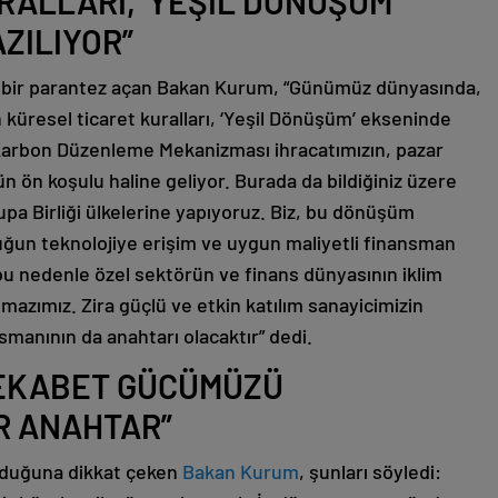
RALLARI, ‘YEŞİL DÖNÜŞÜM’
ZILIYOR”
 bir parantez açan Bakan Kurum, “Günümüz dünyasında,
küresel ticaret kuralları, ‘Yeşil Dönüşüm’ ekseninde
a Karbon Düzenleme Mekanizması ihracatımızın, pazar
 ön koşulu haline geliyor. Burada da bildiğiniz üzere
upa Birliği ülkelerine yapıyoruz. Biz, bu dönüşüm
luğun teknolojiye erişim ve uygun maliyetli finansman
 bu nedenle özel sektörün ve finans dünyasının iklim
mazımız. Zira güçlü ve etkin katılım sanayicimizin
smanının da anahtarı olacaktır” dedi.
 REKABET GÜCÜMÜZÜ
R ANAHTAR”
olduğuna dikkat çeken
Bakan Kurum
, şunları söyledi: