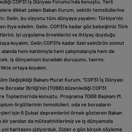
lediği COP31 İş Dünyası Forumu’nda konuştu. Yerli
ojelere dikkat çeken Bakan Kurum, sektör temsilcilerine
ptı: Gelin, bu vizyonu tüm dünyaya yayalım; Türkiye’nin
iden ihya edelim. Gelin, COP31’e kadar göz bebeğimiz Türk
erini, iyi uygulama örneklerini ve ihtiyaç duyduğu
ortaya koyalım. Gelin COP31’e kadar özel sektörün somut
bu alanda hem katılımıyla hem çalışmalarıyla hem de
cek, iş dünyamızın buradaki duruşunu, tavrını,
likte ortaya koyalım.
klim Değişikliği Bakanı Murat Kurum, “COP31 İş Dünyası
 ve Borsalar Birliği’nin (TOBB) düzenlediği COP31
are Toplantısı’nda konuştu. Programa TOBB Başkanı M.
 toplum örgütlerinin temsilcileri, oda ve borsaların
süreçleri için 6 Şubat depremlerini örnek gösteren Bakan
n bir yandan da müteahhitlerimiz ve iş dünyamızla
 yol haritasını çiziyorduk. Sizler o gün birçok söyleme