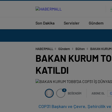
Son Dakika
Servisler
Gündem
HABERMALL
Gündem
Bülten
BAKAN KURUM T
BAKAN KURUM TOB
KATILDI
0
BEĞENDİM
ABONE OL
COP31 Başkanı ve Çevre, Şehircilik ve