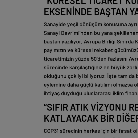
“KÜRESEL TİCARET KU
EKSENİNDE BAŞTAN YA
Sanayide yeşil dönüşüm konusuna ayrı
Sanayi Devrimi’nden bu yana şekillenen 
baştan yazılıyor. Avrupa Birliği Sınırd
payımızın ve küresel rekabet gücümüzün
ticaretimizin yüzde 50’den fazlasını Avr
sürecinde karşılaştığınız en büyük zor
olduğunu çok iyi biliyoruz. İşte tam da
eylemine daha güçlü katılımı olmazsa ol
ihtiyaç duyduğu uluslararası iklim finan
“SIFIR ATIK VİZYONU
KATLAYACAK BİR DİĞE
COP31 sürecinin herkes için bir fırsat 