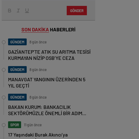
GÖNDER
SON DAKİKA
HABERLERİ
GÜNDEM
8 gün önce
GAZİANTEP’TE ATIK SU ARITMA TESİSİ
KURMAYAN NİZİP OSB’YE CEZA
GÜNDEM
8 gün önce
MANAVGAT YANGININ ÜZERİNDEN 5
YIL GEÇTİ
GÜNDEM
8 gün önce
BAKAN KURUM: BANKACILIK
SEKTÖRÜMÜZLE ÖNEMLİ BİR ADIM
ATTIK
SPOR
11 gün önce
17 Yaşındaki Burak Akıncı’ya