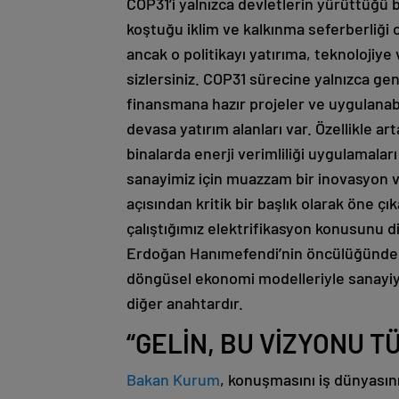
COP31’i yalnızca devletlerin yürüttüğü 
koştuğu iklim ve kalkınma seferberliği o
ancak o politikayı yatırıma, teknoloji
sizlersiniz. COP31 sürecine yalnızca ge
finansmana hazır projeler ve uygulanabi
devasa yatırım alanları var. Özellikle ar
binalarda enerji verimliliği uygulamalar
sanayimiz için muazzam bir inovasyon v
açısından kritik bir başlık olarak öne çık
çalıştığımız elektrifikasyon konusunu 
Erdoğan Hanımefendi’nin öncülüğünde 
döngüsel ekonomi modelleriyle sanayi
diğer anahtardır.
“GELİN, BU VİZYONU T
Bakan Kurum
, konuşmasını iş dünyasın