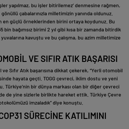
işler yapılmaz, bu işler bitirilemez’ denmesine rağmen,
ve gönüllü çabalarınızla milletimizin yanında oldunuz.
n en güçlü örneklerinden birini ortaya koydunuz. Bu
 bin bağımsız birimi 2 yıl gibi kısa bir zamanda bitirdik
yuvalarına kavuştu ve bu çalışma, bu azim milletimize
OMOBİL VE SIFIR ATIK BAŞARISI
ve Sıfır Atık başarısına dikkat çekerek, “Yerli otomobil
sinde hayata geçti. TOGG çevreci, iklim dostu ve yeni
du. Türkiye’nin bir dünya markası olan bir diğer çevreci
e de yine sizlerle birlikte hareket ettik. Türkiye Çevre
protokolümüzü imzaladık” diye konuştu.
 COP31 SÜRECİNE KATILIMINI