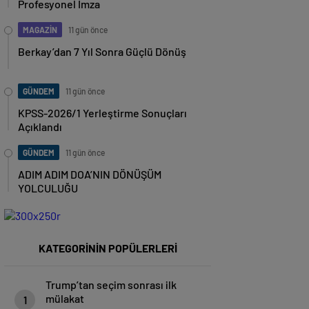
Profesyonel İmza
MAGAZİN
11 gün önce
Berkay’dan 7 Yıl Sonra Güçlü Dönüş
GÜNDEM
11 gün önce
KPSS-2026/1 Yerleştirme Sonuçları
Açıklandı
GÜNDEM
11 gün önce
ADIM ADIM DOA’NIN DÖNÜŞÜM
YOLCULUĞU
KATEGORİNİN POPÜLERLERİ
Trump’tan seçim sonrası ilk
mülakat
1