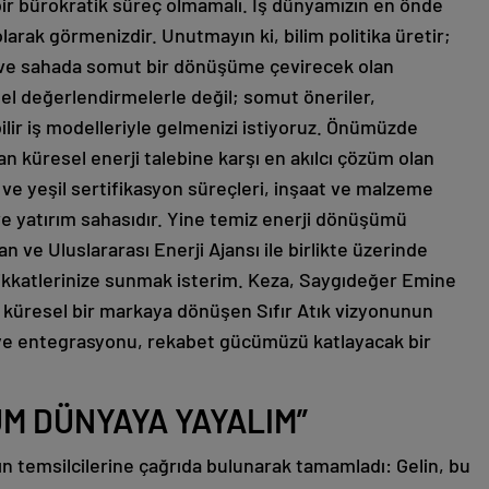
bir bürokratik süreç olmamalı. İş dünyamızın en önde
larak görmenizdir. Unutmayın ki, bilim politika üretir;
ye ve sahada somut bir dönüşüme çevirecek olan
nel değerlendirmelerle değil; somut öneriler,
lir iş modelleriyle gelmenizi istiyoruz. Önümüzde
tan küresel enerji talebine karşı en akılcı çözüm olan
ı ve yeşil sertifikasyon süreçleri, inşaat ve malzeme
e yatırım sahasıdır. Yine temiz enerji dönüşümü
an ve Uluslararası Enerji Ajansı ile birlikte üzerinde
dikkatlerinize sunmak isterim. Keza, Saygıdeğer Emine
küresel bir markaya dönüşen Sıfır Atık vizyonunun
ye entegrasyonu, rekabet gücümüzü katlayacak bir
ÜM DÜNYAYA YAYALIM”
ın temsilcilerine çağrıda bulunarak tamamladı: Gelin, bu