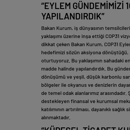
“EYLEM GÜNDEMİMİZİ 
YAPILANDIRDIK”
Bakan Kurum, iş dünyasının temsilciler
yaklaşımı üzerine inşa ettiği COP31 vizyon
dikkat çeken Bakan Kurum, COP31 Eylem
hedefimizi sözün aksiyona dönüştüğü, a
oturtuyoruz. Bu yaklaşımın sahadaki en
madde halinde yapılandırdık. Bu gündem
dönüşümü ve yeşil, düşük karbonlu san
bölgeler ile okyanus ve denizlerin dayanı
de temel odak alanlarımız arasındadır. Şe
destekleyen finansal ve kurumsal meka
katılımının artırılması, dayanıklı sağlık
alınmaktadır.