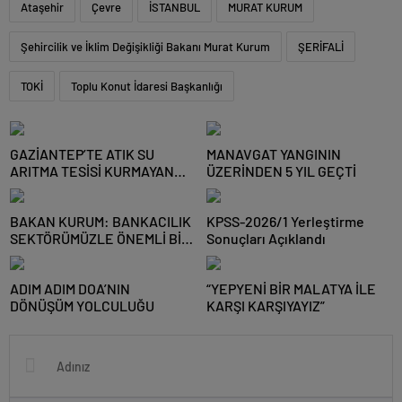
Ataşehir
Çevre
İSTANBUL
MURAT KURUM
Şehircilik ve İklim Değişikliği Bakanı Murat Kurum
ŞERİFALİ
TOKİ
Toplu Konut İdaresi Başkanlığı
GAZİANTEP’TE ATIK SU
MANAVGAT YANGININ
ARITMA TESİSİ KURMAYAN
ÜZERİNDEN 5 YIL GEÇTİ
NİZİP OSB’YE CEZA
BAKAN KURUM: BANKACILIK
KPSS-2026/1 Yerleştirme
SEKTÖRÜMÜZLE ÖNEMLİ BİR
Sonuçları Açıklandı
ADIM ATTIK
ADIM ADIM DOA’NIN
“YEPYENİ BİR MALATYA İLE
DÖNÜŞÜM YOLCULUĞU
KARŞI KARŞIYAYIZ”