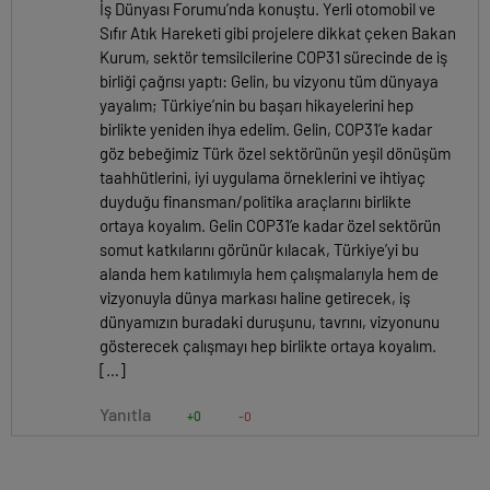
İş Dünyası Forumu’nda konuştu. Yerli otomobil ve
Sıfır Atık Hareketi gibi projelere dikkat çeken Bakan
Kurum, sektör temsilcilerine COP31 sürecinde de iş
birliği çağrısı yaptı: Gelin, bu vizyonu tüm dünyaya
yayalım; Türkiye’nin bu başarı hikayelerini hep
birlikte yeniden ihya edelim. Gelin, COP31’e kadar
göz bebeğimiz Türk özel sektörünün yeşil dönüşüm
taahhütlerini, iyi uygulama örneklerini ve ihtiyaç
duyduğu finansman/politika araçlarını birlikte
ortaya koyalım. Gelin COP31’e kadar özel sektörün
somut katkılarını görünür kılacak, Türkiye’yi bu
alanda hem katılımıyla hem çalışmalarıyla hem de
vizyonuyla dünya markası haline getirecek, iş
dünyamızın buradaki duruşunu, tavrını, vizyonunu
gösterecek çalışmayı hep birlikte ortaya koyalım.
[…]
Yanıtla
+0
-0