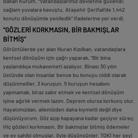
Bakan Kurum, “Vatandaşlarımız devletine güvendi;
sağlam yuvalara kavuştu. Ataşehir Şerifali’de 1.442
konutu dönüşümle yeniledik” ifadelerine yer verdi.
“GÖZLERİ KORKMASIN, BİR BAKMIŞLAR
BİTMİŞ”
Görüntülerde yer alan Nuran Kızılkan, vatandaşlara
kentsel dönüşüm için çağrı yaparak, “Bir bina
yaşlandıkça mukavemeti azalıyor. Binası 30 yılın
üstünde olan insanlar bence bu konuyu ciddi olarak
düşünmeliler. 3 kuruşun, 5 kuruşun hesabını
yapmamak, biraz sabır etmek ve kentsel dönüşüm
işine ağırlık vermek lazım. Deprem olursa korkunç olur.
Hayatımızdan, ailemizden daha kıymetli değil diye
düşünüyorum. Göz açıp kapayana kadar geçiyor süreç.
Hiç gözleri korkmasın. Bir bakmışlar bitmiş ödemeler
ve ev sahibi olmuşlar, öyle düşünsünler. TOKİ her şeyi