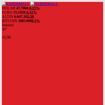
DOLAR
47,7008
0.15%
EURO
55,1920
0.31%
ALTIN
6.647,10
2,38
BITCOIN
3081409
0.3%
İstanbul
30°
AÇIK