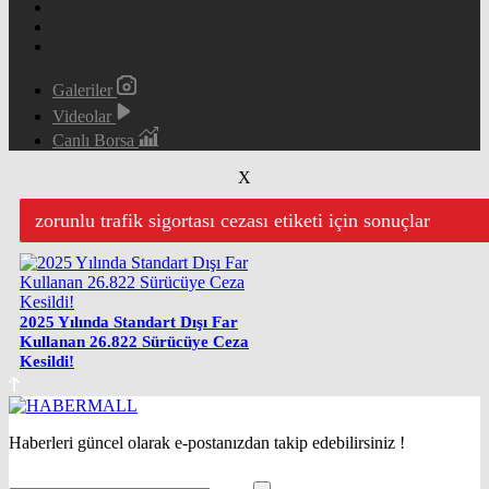
Galeriler
Videolar
Canlı Borsa
X
zorunlu trafik sigortası cezası etiketi için sonuçlar
2025 Yılında Standart Dışı Far
Kullanan 26.822 Sürücüye Ceza
Kesildi!
Haberleri güncel olarak e-postanızdan takip edebilirsiniz !