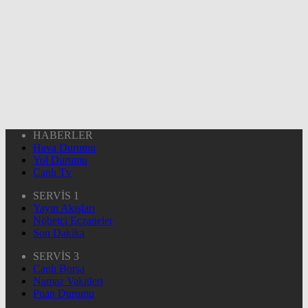
HABERLER
Hava Durumu
Yol Durumu
Canlı Tv
SERVİS 1
Yayın Akışları
Nöbetçi Eczaneler
Son Dakika
SERVİS 3
Canlı Borsa
Namaz Vakitleri
Puan Durumu