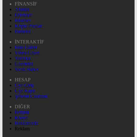
FİNANSİF
Altınlar
Dövizler
Hisseler
Kripto Paralar
Pariteler
İNTERAKTİF
Foto Galeri
Video Galeri
Yazarlar
Gazeteler
Sıcak Haber
HESAP
Üye Giriş
Üye Kayıt
Şifremi Unuttum
DİĞER
İletişim
Künye
Hakkımızda
Reklam