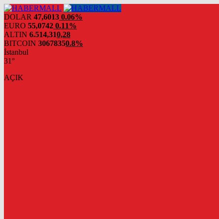
DOLAR
47,6013
0.06%
EURO
55,0742
0.11%
ALTIN
6.514,31
0,28
BITCOIN
3067835
0.8%
İstanbul
31°
AÇIK