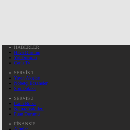
HABERLER
Hava Durumu
Yol Durumu
Canlı Tv
SERVİS 1
Yayın Akışları
Nöbetçi Eczaneler
Son Dakika
SERVİS 3
Canlı Borsa
Namaz Vakitleri
Puan Durumu
FİNANSİF
Altınlar