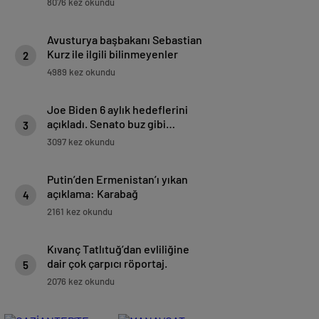
8076 kez okundu
Avusturya başbakanı Sebastian
Kurz ile ilgili bilinmeyenler
2
4989 kez okundu
Joe Biden 6 aylık hedeflerini
açıkladı. Senato buz gibi…
3
3097 kez okundu
Putin’den Ermenistan’ı yıkan
açıklama: Karabağ
4
Azerbaycan’ın ayrılmaz bir
2161 kez okundu
parçasıdır!
Kıvanç Tatlıtuğ’dan evliliğine
dair çok çarpıcı röportaj.
5
2076 kez okundu