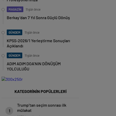
MAGAZİN
11 gün önce
Berkay’dan 7 Yıl Sonra Güçlü Dönüş
GÜNDEM
11 gün önce
KPSS-2026/1 Yerleştirme Sonuçları
Açıklandı
GÜNDEM
11 gün önce
ADIM ADIM DOA’NIN DÖNÜŞÜM
YOLCULUĞU
KATEGORİNİN POPÜLERLERİ
Trump’tan seçim sonrası ilk
mülakat
1