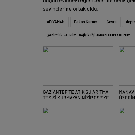
düğün evindeki eğlencelerine denk geldi
sevinçlerine ortak oldu.
ADIYAMAN
Bakan Kurum
Çevre
depr
Şehircilik ve İklim Değişikliği Bakanı Murat Kurum
GAZİANTEP’TE ATIK SU ARITMA
MANAV
TESİSİ KURMAYAN NİZİP OSB’YE
ÜZERİN
CEZA