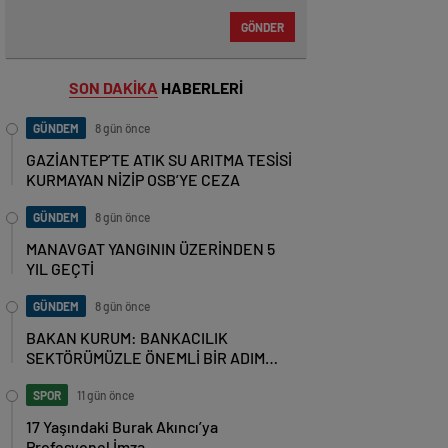
GÖNDER
SON DAKİKA
HABERLERİ
GÜNDEM
8 gün önce
GAZİANTEP’TE ATIK SU ARITMA TESİSİ
KURMAYAN NİZİP OSB’YE CEZA
GÜNDEM
8 gün önce
MANAVGAT YANGININ ÜZERİNDEN 5
YIL GEÇTİ
GÜNDEM
8 gün önce
BAKAN KURUM: BANKACILIK
SEKTÖRÜMÜZLE ÖNEMLİ BİR ADIM
ATTIK
SPOR
11 gün önce
17 Yaşındaki Burak Akıncı’ya
Profesyonel İmza