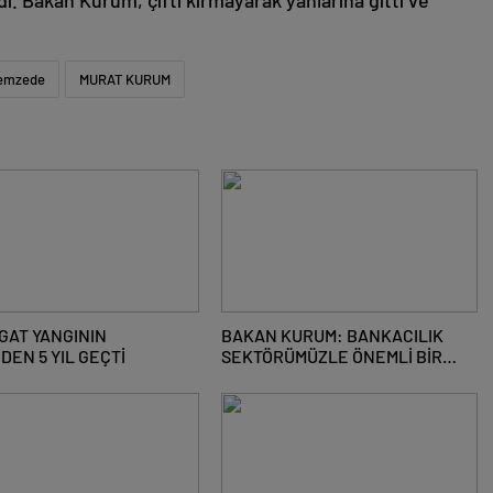
. Bakan Kurum, çifti kırmayarak yanlarına gitti ve
emzede
MURAT KURUM
GAT YANGININ
BAKAN KURUM: BANKACILIK
DEN 5 YIL GEÇTİ
SEKTÖRÜMÜZLE ÖNEMLİ BİR
ADIM ATTIK