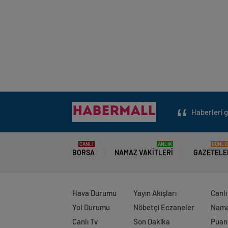
Haberleri g
CANLI
ANLIK
GÜNLÜ
BORSA
NAMAZ VAKITLERI
GAZETELE
Hava Durumu
Yayın Akışları
Canlı
Yol Durumu
Nöbetçi Eczaneler
Namaz
Canlı Tv
Son Dakika
Puan