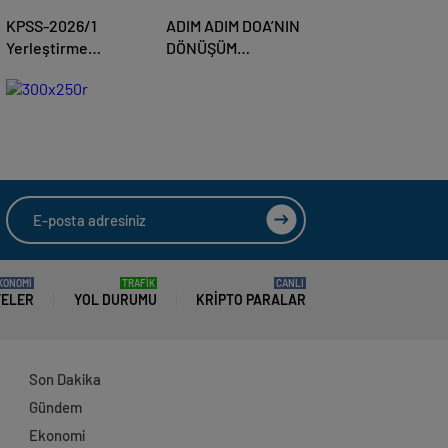
KPSS-2026/1
ADIM ADIM DOA’NIN
Yerleştirme
DÖNÜŞÜM
Sonuçları Açıklandı
YOLCULUĞU
KONOMİ
TRAFİK
CANLI
TELER
YOL DURUMU
KRIPTO PARALAR
Son Dakika
Gündem
Ekonomi