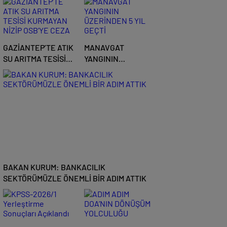
GAZİANTEP’TE ATIK
MANAVGAT
SU ARITMA TESİSİ
YANGININ
KURMAYAN NİZİP
ÜZERİNDEN 5 YIL
OSB’YE CEZA
GEÇTİ
BAKAN KURUM: BANKACILIK
SEKTÖRÜMÜZLE ÖNEMLİ BİR ADIM ATTIK