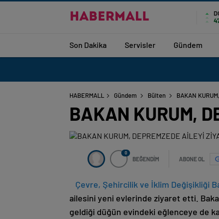
D
4
Son Dakika
Servisler
Gündem
HABERMALL
Gündem
Bülten
BAKAN KURUM,
BAKAN KURUM, DE
0
BEĞENDİM
ABONE OL
Çevre, Şehircilik ve İklim Değişikliği
ailesini yeni evlerinde ziyaret etti. Ba
geldiği düğün evindeki eğlenceye de kat