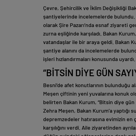
Çevre, Şehircilik ve İklim Değişikliği 
şantiyelerinde incelemelerde bulundu.
olarak Şire Pazarı’nda esnaf ziyareti g
zurna eşliğinde karşıladı. Bakan Kuru
vatandaşlar ile bir araya geldi. Bakan
şantiye alanını da incelemelerde bulun
işleri hızlandırmaları konusunda uyardı.
“BİTSİN DİYE GÜN SAY
Besni’de afet konutlarının bulunduğu a
Meşen çiftinin yeni yuvalarına konuk o
belirten Bakan Kurum, “Bitsin diye gün 
Zehra Meşen, Bakan Kurum’a yaptığı su
depremzedeler hatırasına evimizin en gü
karşılığını verdi. Aile ziyaretinden ay