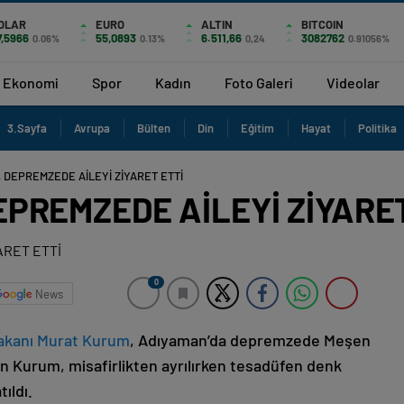
OLAR
EURO
ALTIN
BITCOIN
7,5966
55,0893
6.511,66
3082762
0.06%
0.13%
0,24
0.91056%
Ekonomi
Spor
Kadın
Foto Galeri
Videolar
3.Sayfa
Avrupa
Bülten
Din
Eğitim
Hayat
Politika
 DEPREMZEDE AİLEYİ ZİYARET ETTİ
PREMZEDE AİLEYİ ZİYARET
0
News
 Bakanı Murat Kurum
, Adıyaman’da depremzede Meşen
kan Kurum, misafirlikten ayrılırken tesadüfen denk
ıldı.