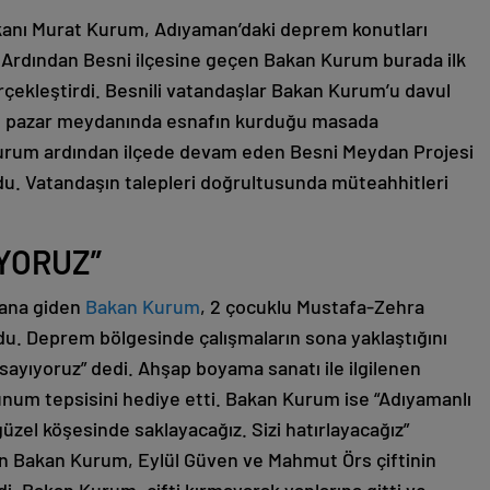
Bakanı Murat Kurum, Adıyaman’daki deprem konutları
 Ardından Besni ilçesine geçen Bakan Kurum burada ilk
erçekleştirdi. Besnili vatandaşlar Bakan Kurum’u davul
m, pazar meydanında esnafın kurduğu masada
 Kurum ardından ilçede devam eden Besni Meydan Projesi
du. Vatandaşın talepleri doğrultusunda müteahhitleri
IYORUZ”
lana giden
Bakan Kurum
, 2 çocuklu Mustafa-Zehra
ldu. Deprem bölgesinde çalışmaların sona yaklaştığını
sayıyoruz” dedi. Ahşap boyama sanatı ile ilgilenen
num tepsisini hediye etti. Bakan Kurum ise “Adıyamanlı
zel köşesinde saklayacağız. Sizi hatırlayacağız”
rılan Bakan Kurum, Eylül Güven ve Mahmut Örs çiftinin