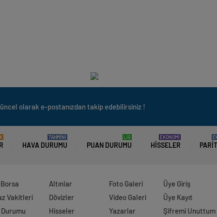
üncel olarak e-postanızdan takip edebilirsiniz !
K
TAHMİNİ
LİG
EKONOMİ
E
R
HAVA DURUMU
PUAN DURUMU
HISSELER
PARI
 Borsa
Altınlar
Foto Galeri
Üye Giriş
 Vakitleri
Dövizler
Video Galeri
Üye Kayıt
 Durumu
Hisseler
Yazarlar
Şifremi Unuttum