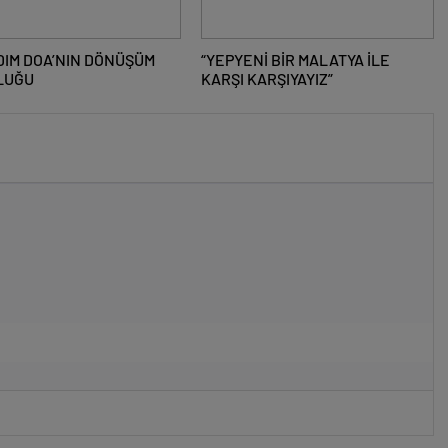
DIM DOA’NIN DÖNÜŞÜM
“YEPYENİ BİR MALATYA İLE
LUĞU
KARŞI KARŞIYAYIZ”