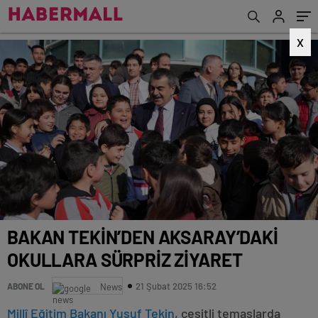
X
BAKAN TEKİN’DEN AKSARAY’DAKİ
OKULLARA SÜRPRİZ ZİYARET
21 Şubat 2025 16:52
ABONE OL
News
Millî Eğitim Bakanı Yusuf Tekin
, çeşitli temaslarda