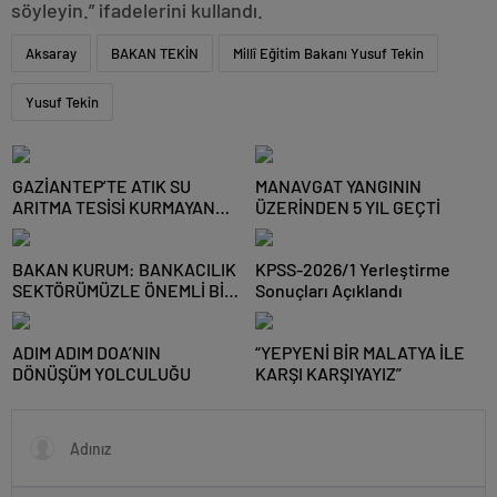
söyleyin.” ifadelerini kullandı.
Aksaray
BAKAN TEKİN
Millî Eğitim Bakanı Yusuf Tekin
Yusuf Tekin
GAZİANTEP’TE ATIK SU
MANAVGAT YANGININ
ARITMA TESİSİ KURMAYAN
ÜZERİNDEN 5 YIL GEÇTİ
NİZİP OSB’YE CEZA
BAKAN KURUM: BANKACILIK
KPSS-2026/1 Yerleştirme
SEKTÖRÜMÜZLE ÖNEMLİ BİR
Sonuçları Açıklandı
ADIM ATTIK
ADIM ADIM DOA’NIN
“YEPYENİ BİR MALATYA İLE
DÖNÜŞÜM YOLCULUĞU
KARŞI KARŞIYAYIZ”