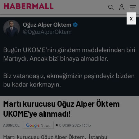
X
Martı kurucusu Oğuz Alper Öktem
UKOME’ye alınmadı!
6 Ocak 2025 13:15
ABONE OL
News
Martı kurucusu Oğuz Alper Öktem, İstanbul