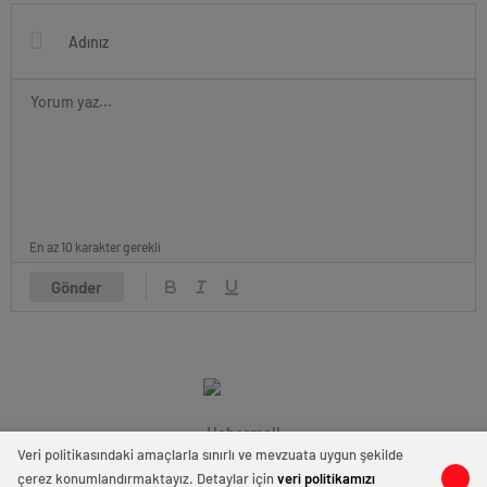
En az 10 karakter gerekli
Gönder
Habermall
Veri politikasındaki amaçlarla sınırlı ve mevzuata uygun şekilde
çerez konumlandırmaktayız. Detaylar için
veri politikamızı
0
0