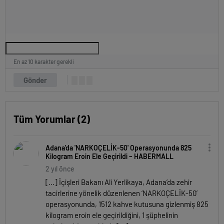
En az 10 karakter gerekli
Gönder
Tüm Yorumlar (2)
Adana'da 'NARKOÇELİK-50' Operasyonunda 825
Kilogram Eroin Ele Geçirildi – HABERMALL
2 yıl önce
[…] İçişleri Bakanı Ali Yerlikaya, Adana’da zehir
tacirlerine yönelik düzenlenen ‘NARKOÇELİK-50’
operasyonunda, 1512 kahve kutusuna gizlenmiş 825
kilogram eroin ele geçirildiğini, 1 şüphelinin