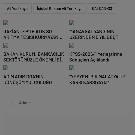
Ali Yerlikaya
İçişleri Bakanı Ali Yerlikaya
KALKAN-33
GAZİANTEP’TE ATIK SU
MANAVGAT YANGININ
ARITMA TESİSİ KURMAYAN
ÜZERİNDEN 5 YIL GEÇTİ
NİZİP OSB’YE CEZA
BAKAN KURUM: BANKACILIK
KPSS-2026/1 Yerleştirme
SEKTÖRÜMÜZLE ÖNEMLİ BİR
Sonuçları Açıklandı
ADIM ATTIK
ADIM ADIM DOA’NIN
“YEPYENİ BİR MALATYA İLE
DÖNÜŞÜM YOLCULUĞU
KARŞI KARŞIYAYIZ”