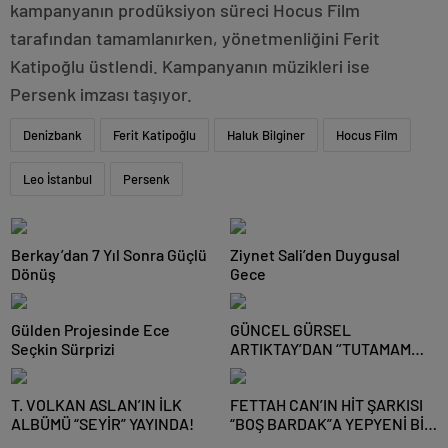
kampanyanın prodüksiyon süreci Hocus Film
tarafından tamamlanırken, yönetmenliğini Ferit
Katipoğlu üstlendi. Kampanyanın müzikleri ise
Persenk imzası taşıyor.
Denizbank
Ferit Katipoğlu
Haluk Bilginer
Hocus Film
Leo İstanbul
Persenk
Berkay’dan 7 Yıl Sonra Güçlü
Ziynet Sali’den Duygusal
Dönüş
Gece
Gülden Projesinde Ece
GÜNCEL GÜRSEL
Seçkin Sürprizi
ARTIKTAY’DAN ‘’TUTAMAM
ELLERİNİ’’ DİNLEYİCİYLE
BULUŞUYOR!
T. VOLKAN ASLAN’IN İLK
FETTAH CAN’IN HİT ŞARKISI
ALBÜMÜ “SEYİR” YAYINDA!
“BOŞ BARDAK”A YEPYENİ BİR
RUH!