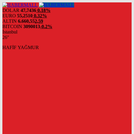
DOLAR
47,7436
0.18%
EURO
55,2510
0.32%
ALTIN
6.660,55
2,59
BITCOIN
3090013
-0.2%
İstanbul
26°
HAFİF YAĞMUR