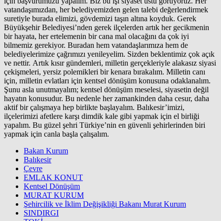
için başvurumuzu yapalım. Biz bu işi siyaset üstü görüyoruz. Her
vatandaşımızdan, her belediyemizden gelen talebi değerlendirmek
suretiyle burada elimizi, gövdemizi taşın altına koyduk. Gerek
Büyükşehir Belediyesi’nden gerek ilçelerden artık her gecikmenin
bir hayata, her ertelemenin bir cana mal olacağını da çok iyi
bilmemiz gerekiyor. Buradan hem vatandaşlarımıza hem de
belediyelerimize çağrımızı yenileyelim. Sizden beklentimiz çok açık
ve nettir. Artık kısır gündemleri, milletin gerçekleriyle alakasız siyasi
çekişmeleri, yersiz polemikleri bir kenara bırakalım. Milletin canı
için, milletin evlatları için kentsel dönüşüm konusuna odaklanalım.
Şunu asla unutmayalım; kentsel dönüşüm meselesi, siyasetin değil
hayatın konusudur. Bu nedenle her zamankinden daha cesur, daha
aktif bir çalışmaya hep birlikte başlayalım. Balıkesir’imizi,
ilçelerimizi afetlere karşı dimdik kale gibi yapmak için el birliği
yapalım. Bu güzel şehri Türkiye’nin en güvenli şehirlerinden biri
yapmak için canla başla çalışalım.
Bakan Kurum
Balıkesir
Çevre
EMLAK KONUT
Kentsel Dönüşüm
MURAT KURUM
Şehircilik ve İklim Değişikliği Bakanı Murat Kurum
SINDIRGI