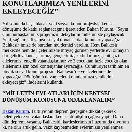
KONUTLARIMIZA YENİLERİNİ
EKLEYECEĞİZ”
Yıl sonunda başlatılacak yeni sosyal konut projesiyle kentsel
dönüşüme de katkı sağlanacağına işaret eden Bakan Kurum, “Sayın
Cumhurbaşkanımız projemizin detaylarını milletimizle paylaşacak.
Yeni, sağlam, alt yapısı, sosyal donatısı olan konutlar yapacağız.
Balıkesir’imize de buradan müjdemizi verelim. Hem Balıkesir
merkezde hem de ilçelerimizde ihtiyaç görülen yerlerde evi olmayan
dar gelirli vatandaşlarımız, gençlerimiz, kadınlarımız, şehit gazi
ailelerimiz, engelli vatandaşlarımız ve 3 çocuktan fazla çocuğu olan
ailelerimiz için özel kontenjanlar ayıracağız. Cumhuriyet tarihinin en
büyük sosyal konut projesini Balıkesir’de ve ilçelerinde de
yapacağız. Dönüşümü devam eden konutlarımıza yenilerini
ekleyeceğiz” ifadelerini kullandı.
“MİLLETİN EVLATLARI İÇİN KENTSEL
DÖNÜŞÜM KONUSUNA ODAKLANALIM”
Bakan Kurum
, Türkiye’nin deprem gerçeğine dikkat çekerek
belediyelere ve vatandaşlara kentsel dönüşüm çağrısı yaptı: Daha
dün depremi yaşamış Balıkesirli kardeşlerimizin huzurunda diyorum
ki, ne olur artık gelin, vakit kaybetmeden evlerimizin yenilenmesi