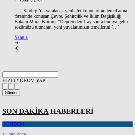
Yorumu Bildir
[…] Sındırgı’da yapılacak yeni afet konutlarının temel atma
töreninde konuşan Çevre, Şehircilik ve İklim Değişikliği
Bakanı Murat Kurum, “Depremden 1 ay sonra buraya gelip
sözümüzü tutmanın, yeni yuvalarımızın temellerini […]
Yanıtla
+0
-0
HIZLI YORUM YAP
Gönder
SON DAKİKA
HABERLERİ
GÜNDEM
11 gün önce