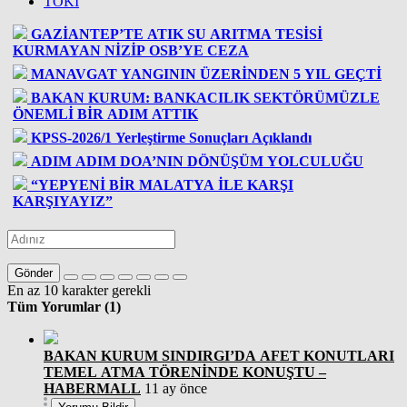
TOKİ
GAZİANTEP’TE ATIK SU ARITMA TESİSİ
KURMAYAN NİZİP OSB’YE CEZA
MANAVGAT YANGININ ÜZERİNDEN 5 YIL GEÇTİ
BAKAN KURUM: BANKACILIK SEKTÖRÜMÜZLE
ÖNEMLİ BİR ADIM ATTIK
KPSS-2026/1 Yerleştirme Sonuçları Açıklandı
ADIM ADIM DOA’NIN DÖNÜŞÜM YOLCULUĞU
“YEPYENİ BİR MALATYA İLE KARŞI
KARŞIYAYIZ”
Gönder
En az 10 karakter gerekli
Tüm Yorumlar (1)
BAKAN KURUM SINDIRGI’DA AFET KONUTLARI
TEMEL ATMA TÖRENİNDE KONUŞTU –
HABERMALL
11 ay önce