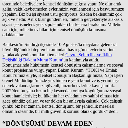
töreninde belediyelere kentsel dönüşüm çağrısı yaptı: Ne olur artık
gelin, vakit kaybetmeden evlerimizin yenilenmesi için başvurumuzu
yapalım. Biz bu işi siyaset üstü görüyoruz. Sizden beklentimiz çok
açık ve nettir. Artık kısır gündemleri, milletin gerçekleriyle alakasız
siyasi çekişmeleri, yersiz polemikleri bir kenara bırakalım. Milletin
canı için, milletin evlatları için kentsel dönüşüm konusuna
odaklanalım.
Balıkesir’in Sındırgı ilçesinde 10 Ağustos’ta meydana gelen 6,1
büyüklüğündeki depremin ardından hasar gören evlerin yerine
yapılacak yeni konutların temelleri
Çevre, Şehircilik ve İklim
Değişikliği Bakanı Murat Kurum
’un katılımıyla atıldı.
Konuşmasında hükümetin kentsel dönüşüm çalışmalarına ve sosyal
konut projelerine vurgu yapan Bakan Kurum, “TOKİ ve Emlak
Konut’umuz eliyle, Kentsel Dönüşüm Başkanlığı’mızla, Yapı İşleri
Genel Müdürlüğü’müzle yüz binlerce yeni konut ve iş yerini inşa
ederek vatandaşlarımızı güvenli, huzurlu evlerine kavuşturduk.
2002’den bu yana hızını hiç kesmeden ortaya koyduğumuz sosyal
konut hamleleriyle; bu ülkenin her evladının ev sahibi olması için
gece gündüz çalışan ve ter döken bir anlayışla çalıştık. Çok çalıştık;
çünkü biz her zaman, kentsel dönüşümü bir şehircilik meselesi
olmanın ötesinde, bir milli güvenlik sorunu olarak gördük” dedi.
“DÖNÜŞÜMÜ DEVAM EDEN