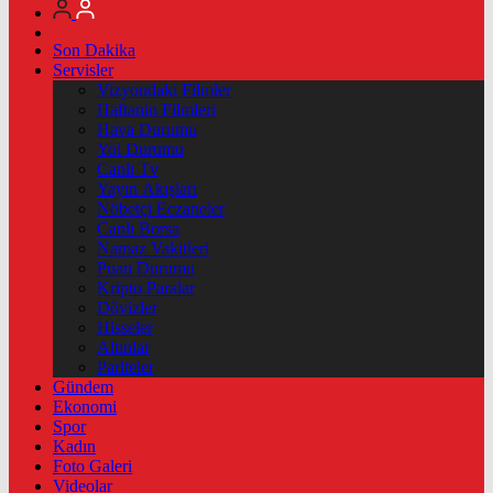
Son Dakika
Servisler
Vizyondaki Filmler
Haftanin Filmleri
Hava Durumu
Yol Durumu
Canlı Tv
Yayın Akışları
Nöbetçi Eczaneler
Canlı Borsa
Namaz Vakitleri
Puan Durumu
Kripto Paralar
Dövizler
Hisseler
Altınlar
Pariteler
Gündem
Ekonomi
Spor
Kadın
Foto Galeri
Videolar