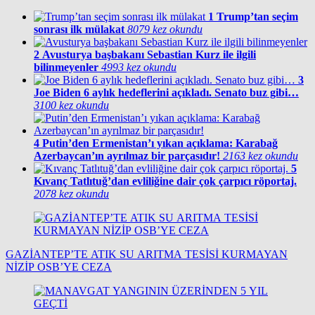
1
Trump’tan seçim
sonrası ilk mülakat
8079 kez okundu
2
Avusturya başbakanı Sebastian Kurz ile ilgili
bilinmeyenler
4993 kez okundu
3
Joe Biden 6 aylık hedeflerini açıkladı. Senato buz gibi…
3100 kez okundu
4
Putin’den Ermenistan’ı yıkan açıklama: Karabağ
Azerbaycan’ın ayrılmaz bir parçasıdır!
2163 kez okundu
5
Kıvanç Tatlıtuğ’dan evliliğine dair çok çarpıcı röportaj.
2078 kez okundu
GAZİANTEP’TE ATIK SU ARITMA TESİSİ KURMAYAN
NİZİP OSB’YE CEZA