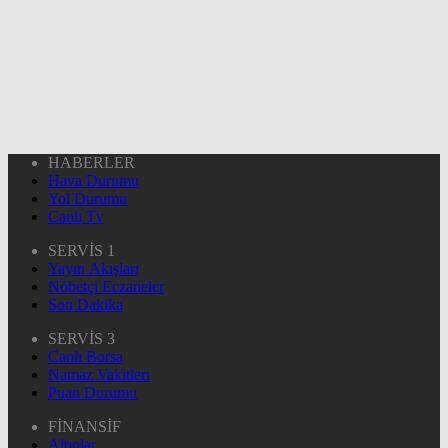
HABERLER
Hava Durumu
Yol Durumu
Canlı Tv
SERVİS 1
Yayın Akışları
Nöbetçi Eczaneler
Son Dakika
SERVİS 3
Canlı Borsa
Namaz Vakitleri
Puan Durumu
FİNANSİF
Altınlar