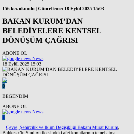
156 kez okundu
|
Güncelleme: 18 Eylül 2025 15:03
BAKAN KURUM’DAN
BELEDİYELERE KENTSEL
DÖNÜŞÜM ÇAĞRISI
ABONE OL
News
18 Eylül 2025 15:03
0
BEĞENDİM
ABONE OL
News
1
Çevre, Şehircilik ve İklim Değişikliği Bakanı Murat Kurum
,
Balıkesir’in Sındırgı ilçesindeki afet konutlarının temel atma