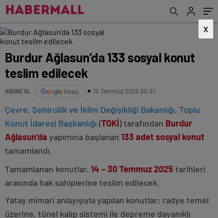
X
Burdur Ağlasun’da 133 sosyal konut
teslim edilecek
15 Temmuz 2025 20:21
ABONE OL
News
Çevre, Şehircilik ve İklim Değişikliği Bakanlığı
,
Toplu
Konut İdaresi Başkanlığı
(
TOKİ
) tarafından
Burdur
Ağlasun’da
yapımına başlanan
133 adet sosyal konut
tamamlandı.
Tamamlanan konutlar,
14 – 30 Temmuz 2025
tarihleri
arasında hak sahiplerine teslim edilecek.
Yatay mimari anlayışıyla yapılan konutlar; radye temel
üzerine, tünel kalıp sistemi ile depreme dayanıklı