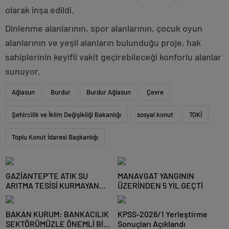
olarak inşa edildi.
Dinlenme alanlarının, spor alanlarının, çocuk oyun
alanlarının ve yeşil alanların bulunduğu proje, hak
sahiplerinin keyifli vakit geçirebileceği konforlu alanlar
sunuyor.
Ağlasun
Burdur
Burdur Ağlasun
Çevre
Şehircilik ve İklim Değişikliği Bakanlığı
sosyal konut
TOKİ
Toplu Konut İdaresi Başkanlığı
GAZİANTEP’TE ATIK SU
MANAVGAT YANGININ
ARITMA TESİSİ KURMAYAN
ÜZERİNDEN 5 YIL GEÇTİ
NİZİP OSB’YE CEZA
BAKAN KURUM: BANKACILIK
KPSS-2026/1 Yerleştirme
SEKTÖRÜMÜZLE ÖNEMLİ BİR
Sonuçları Açıklandı