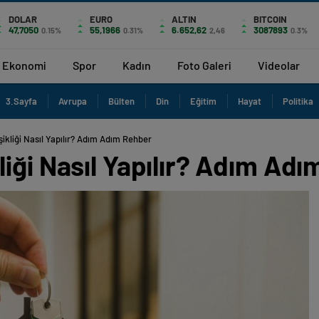
DOLAR
EURO
ALTIN
BITCOIN
47,7050
55,1966
6.652,62
3087893
0.15%
0.31%
2,46
0.3%
Ekonomi
Spor
Kadın
Foto Galeri
Videolar
3.Sayfa
Avrupa
Bülten
Din
Eğitim
Hayat
Politika
ikliği Nasıl Yapılır? Adım Adım Rehber
iği Nasıl Yapılır? Adım Ad