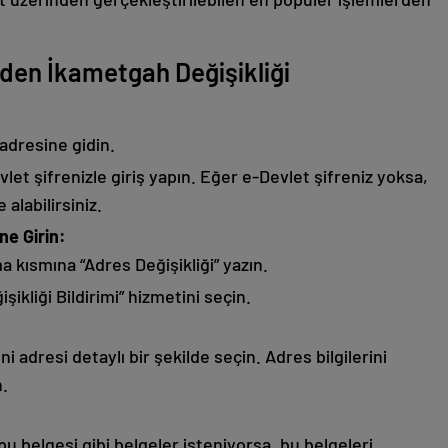
den İkametgah Değişikliği
adresine gidin.
let şifrenizle giriş yapın. Eğer e-Devlet şifreniz yoksa,
alabilirsiniz.
ne Girin:
 kısmına “Adres Değişikliği” yazın.
ikliği Bildirimi” hizmetini seçin.
i adresi detaylı bir şekilde seçin. Adres bilgilerini
n.
apu belgesi gibi belgeler isteniyorsa, bu belgeleri