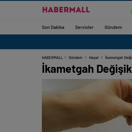
Son Dakika
Servisler
Gündem
HABERMALL
Gündem
Hayat
İkametgah Değiş
İkametgah Değişikl