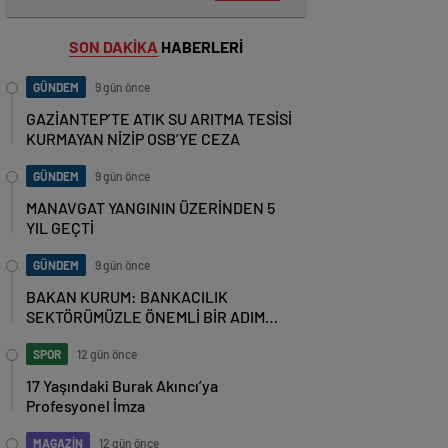
SON DAKİKA
HABERLERİ
GÜNDEM
9 gün önce
GAZİANTEP’TE ATIK SU ARITMA TESİSİ
KURMAYAN NİZİP OSB’YE CEZA
GÜNDEM
9 gün önce
MANAVGAT YANGININ ÜZERİNDEN 5
YIL GEÇTİ
GÜNDEM
9 gün önce
BAKAN KURUM: BANKACILIK
SEKTÖRÜMÜZLE ÖNEMLİ BİR ADIM
ATTIK
SPOR
12 gün önce
17 Yaşındaki Burak Akıncı’ya
Profesyonel İmza
MAGAZİN
12 gün önce