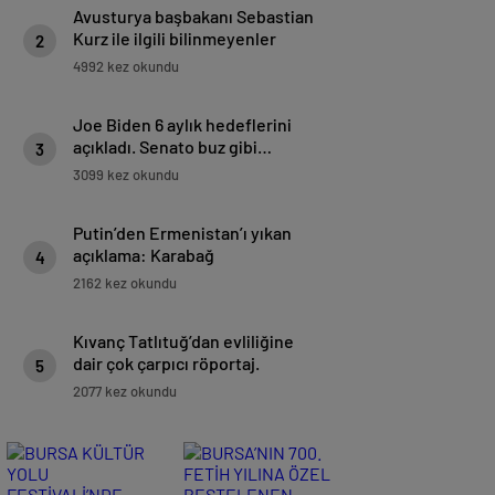
Avusturya başbakanı Sebastian
Kurz ile ilgili bilinmeyenler
2
4992 kez okundu
Joe Biden 6 aylık hedeflerini
açıkladı. Senato buz gibi…
3
3099 kez okundu
Putin’den Ermenistan’ı yıkan
açıklama: Karabağ
4
Azerbaycan’ın ayrılmaz bir
2162 kez okundu
parçasıdır!
Kıvanç Tatlıtuğ’dan evliliğine
dair çok çarpıcı röportaj.
5
2077 kez okundu