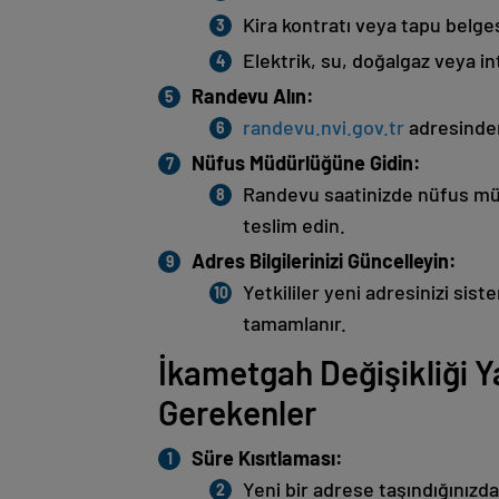
Kira kontratı veya tapu belges
Elektrik, su, doğalgaz veya int
Randevu Alın:
randevu.nvi.gov.tr
adresinden 
Nüfus Müdürlüğüne Gidin:
Randevu saatinizde nüfus müd
teslim edin.
Adres Bilgilerinizi Güncelleyin:
Yetkililer yeni adresinizi sis
tamamlanır.
İkametgah Değişikliği 
Gerekenler
Süre Kısıtlaması:
Yeni bir adrese taşındığınızda