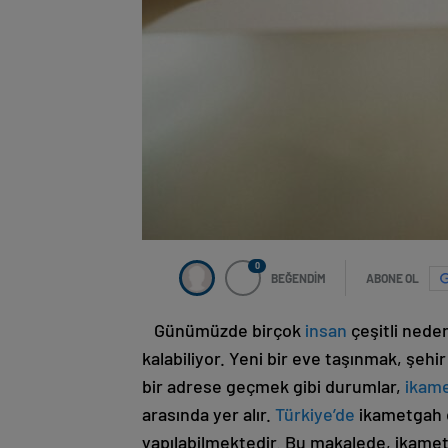
0
BEĞENDİM
ABONE OL
Günümüzde birçok
insan
çeşitli nede
kalabiliyor. Yeni bir eve taşınmak, şehi
bir adrese geçmek gibi durumlar,
ikam
arasında yer alır.
Türkiye’de
ikametgah de
yapılabilmektedir. Bu makalede, ikamet