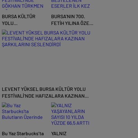
BURSA KÜLTÜR
BURSA’NIN 700.
YOLU
FETİH YILINA ÖZEL
FESTİVALİ’NDE
BESTELENEN
GÖKHAN TÜRKMEN
ESERLER İLK KEZ
RÜZGARI ESTİ
FESTİVALDE
SESLENDİRİLDİ
LEVENT YÜKSEL BURSA KÜLTÜR YOLU
FESTİVALİ’NDE HAFIZALARA KAZINAN
ŞARKILARINI SESLENDİRDİ
Bu Yaz Starbucks’ta
YALNIZ