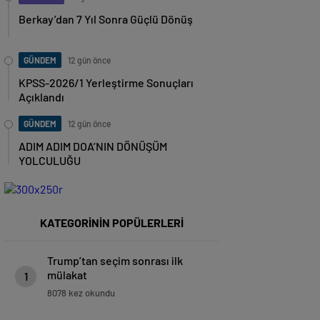
Berkay’dan 7 Yıl Sonra Güçlü Dönüş
GÜNDEM
12 gün önce
KPSS-2026/1 Yerleştirme Sonuçları
Açıklandı
GÜNDEM
12 gün önce
ADIM ADIM DOA’NIN DÖNÜŞÜM
YOLCULUĞU
KATEGORİNİN POPÜLERLERİ
Trump’tan seçim sonrası ilk
mülakat
1
8078 kez okundu