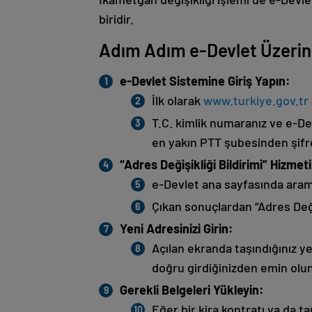
biridir.
Adım Adım e-Devlet Üzerin
e-Devlet Sistemine Giriş Yapın:
İlk olarak
www.turkiye.gov.tr
T.C. kimlik numaranız ve e-Dev
en yakın PTT şubesinden şifre 
“Adres Değişikliği Bildirimi” Hizmeti
e-Devlet ana sayfasında arama
Çıkan sonuçlardan “Adres Değiş
Yeni Adresinizi Girin:
Açılan ekranda taşındığınız yen
doğru girdiğinizden emin olu
Gerekli Belgeleri Yükleyin:
Eğer bir kira kontratı ya da t