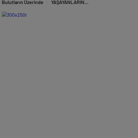
Bulutların Üzerinde
YAŞAYANLARIN
SAYISI 10 YILDA
YÜZDE 66,5 ARTTI