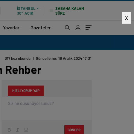
SABAHA KALAN
İSTANBUL
SÜRE
30°
AÇIK
X
Yazarlar
Gazeteler
317 kez okundu
|
Güncelleme: 18 Aralık 2024 17:31
ım Rehber
HIZLI YORUM YAP
GÖNDER