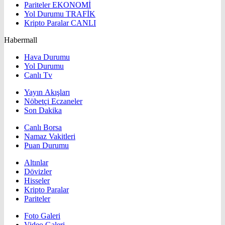
Pariteler
EKONOMİ
Yol Durumu
TRAFİK
Kripto Paralar
CANLI
Habermall
Hava Durumu
Yol Durumu
Canlı Tv
Yayın Akışları
Nöbetçi Eczaneler
Son Dakika
Canlı Borsa
Namaz Vakitleri
Puan Durumu
Altınlar
Dövizler
Hisseler
Kripto Paralar
Pariteler
Foto Galeri
Video Galeri