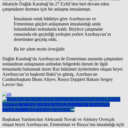
itibariyle Dağlık Karabağ’da 27 Eylül’den beri devam eden
çatışmaların durması için bir anlaşma imzalamıştı.
İmzalanan ortak bildiriye göre Azerbaycan ve
Ermenistan güçleri anlaşmanın imzalandığı anda
bulundukları noktalarda kaldı. Böylece çatışmalar
esnasında ele geçirdiği yerleşim yerleri Azerbaycan’ın
denetimine geçmiş oldu.
Bu bir alıntı metin örneğidir.
Dağlık Karabağ’da Azerbaycan ile Ermenistan arasında çatışmaları
sonlandıran anlaşmanın ardından bölgedeki durum ile ilgili
temaslarda bulunmak üzere Rus hükümet üyelerinden oluşan heyet
Azerbaycan’ın başkenti Bakü’ye gitmiş, Azerbaycan
Cumhurbaşkanı İlham Aliyev, Rusya Dışişleri Bakanı Sergey
Lavrov’dur.
Gündem
BAKAN KURUM’DAN DEPREM HAFTASI
PAYLAŞIMI
HABERİN DEVAMI
Başbakan Yardımcıları Aleksandr Novak ve Aleksey Overçuk
oluşan heyet Azerbaycan, Ermenistan ve Rusya’nın imzaladığı üçlü