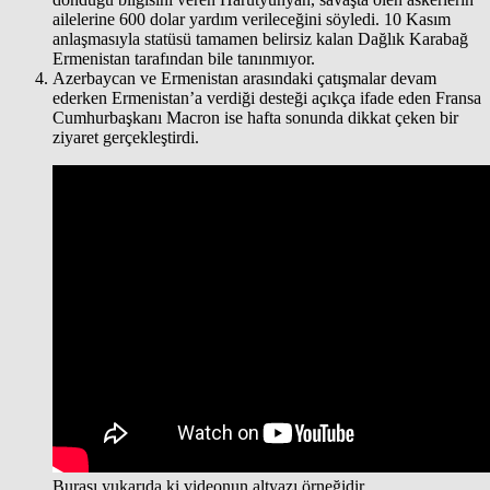
ailelerine 600 dolar yardım verileceğini söyledi. 10 Kasım
anlaşmasıyla statüsü tamamen belirsiz kalan Dağlık Karabağ
Ermenistan tarafından bile tanınmıyor.
Azerbaycan ve Ermenistan arasındaki çatışmalar devam
ederken Ermenistan’a verdiği desteği açıkça ifade eden Fransa
Cumhurbaşkanı Macron ise hafta sonunda dikkat çeken bir
ziyaret gerçekleştirdi.
Burası yukarıda ki videonun altyazı örneğidir.