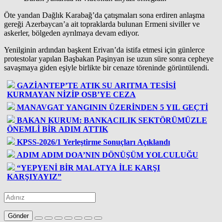
Öte yandan Dağlık Karabağ’da çatışmaları sona erdiren anlaşma
gereği Azerbaycan’a ait topraklarda bulunan Ermeni siviller ve
askerler, bölgeden ayrılmaya devam ediyor.
Yenilginin ardından başkent Erivan’da istifa etmesi için günlerce
protestolar yapılan Başbakan Paşinyan ise uzun süre sonra cepheye
savaşmaya giden eşiyle birlikte bir cenaze töreninde görüntülendi.
GAZİANTEP’TE ATIK SU ARITMA TESİSİ
KURMAYAN NİZİP OSB’YE CEZA
MANAVGAT YANGININ ÜZERİNDEN 5 YIL GEÇTİ
BAKAN KURUM: BANKACILIK SEKTÖRÜMÜZLE
ÖNEMLİ BİR ADIM ATTIK
KPSS-2026/1 Yerleştirme Sonuçları Açıklandı
ADIM ADIM DOA’NIN DÖNÜŞÜM YOLCULUĞU
“YEPYENİ BİR MALATYA İLE KARŞI
KARŞIYAYIZ”
Gönder