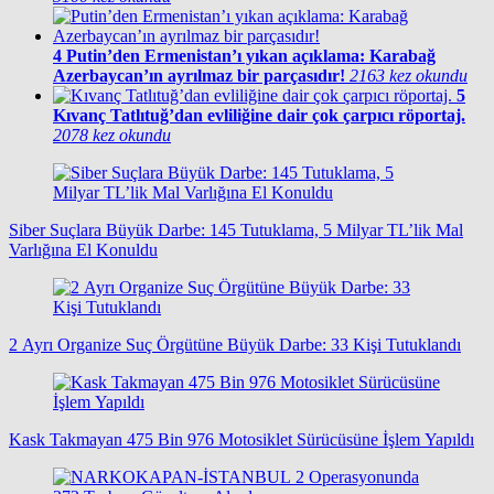
4
Putin’den Ermenistan’ı yıkan açıklama: Karabağ
Azerbaycan’ın ayrılmaz bir parçasıdır!
2163 kez okundu
5
Kıvanç Tatlıtuğ’dan evliliğine dair çok çarpıcı röportaj.
2078 kez okundu
Siber Suçlara Büyük Darbe: 145 Tutuklama, 5 Milyar TL’lik Mal
Varlığına El Konuldu
2 Ayrı Organize Suç Örgütüne Büyük Darbe: 33 Kişi Tutuklandı
Kask Takmayan 475 Bin 976 Motosiklet Sürücüsüne İşlem Yapıldı