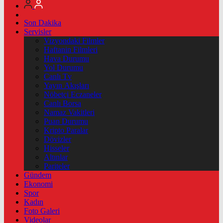
Son Dakika
Servisler
Vizyondaki Filmler
Haftanin Filmleri
Hava Durumu
Yol Durumu
Canlı Tv
Yayın Akışları
Nöbetçi Eczaneler
Canlı Borsa
Namaz Vakitleri
Puan Durumu
Kripto Paralar
Dövizler
Hisseler
Altınlar
Pariteler
Gündem
Ekonomi
Spor
Kadın
Foto Galeri
Videolar