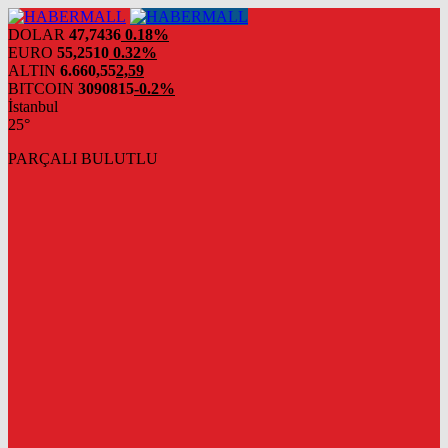
DOLAR
47,7436
0.18%
EURO
55,2510
0.32%
ALTIN
6.660,55
2,59
BITCOIN
3090815
-0.2%
İstanbul
25°
PARÇALI BULUTLU