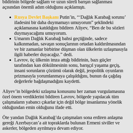
bildirinin bölgede sağlam ve uzun süreli barışın sağlanması
açısından önemli adım olduğunu açıklamıştı.
Rusya Devlet Başkanı
Putin’in, “‘Dağlık Karabağ sorunu’
ifadesini bir daha duymamayı umuyorum” şeklindeki
açıklamasına katıldığını bildiren Aliyev, “Ben de bu sözleri
duymayacağımı umuyorum.
Umarım Dağlık Karabağ bahsi geçtiğinde, sadece
kalkınmadan, savaşın sonuçlarının ortadan kaldırılmasından
ve bir zamanlar birbirine düşman olan ülkelerin uzlaşmasıyla
ilgili haberler duyacağız.” dedi.
Lavrov, üç ülkenin imza attığı bildirinin, bazı güçler
tarafından kan dökülmesinin sonu, barışçıl yaşama geçiş,
insani sorunların çözümü olarak değil, jeopolitik oyunların
prizmasıyla yorumlanmaya çalışıldığını, bunun da çağdaş
değerlerle bağdaşmadığını kaydetti.
Aliyev’in bölgedeki uzlaşma konusunu her zaman vurgulamasına
özel önem verdiklerini bildiren Lavrov, bölgede yapılacak tüm
çalışmaların yabancı çıkarlar için değil bölge insanlarına yönelik
olduğundan emin olduğunu ifade etti.
Öte yandan Dağlık Karabağ’da çatışmaları sona erdiren anlaşma
gereği Azerbaycan’a ait topraklarda bulunan Ermeni siviller ve
askerler, bölgeden ayrılmaya devam ediyor.