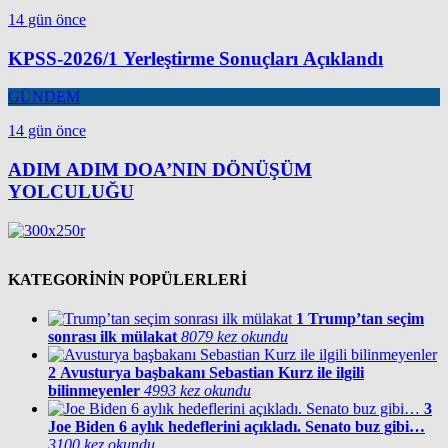
14 gün önce
KPSS-2026/1 Yerleştirme Sonuçları Açıklandı
GÜNDEM
14 gün önce
ADIM ADIM DOA’NIN DÖNÜŞÜM
YOLCULUĞU
KATEGORİNİN POPÜLERLERİ
1
Trump’tan seçim
sonrası ilk mülakat
8079 kez okundu
2
Avusturya başbakanı Sebastian Kurz ile ilgili
bilinmeyenler
4993 kez okundu
3
Joe Biden 6 aylık hedeflerini açıkladı. Senato buz gibi…
3100 kez okundu