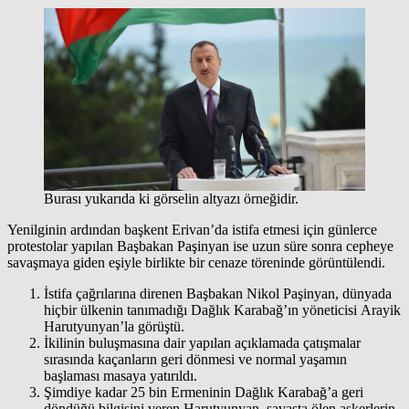
Burası yukarıda ki görselin altyazı örneğidir.
Yenilginin ardından başkent Erivan’da istifa etmesi için günlerce
protestolar yapılan Başbakan Paşinyan ise uzun süre sonra cepheye
savaşmaya giden eşiyle birlikte bir cenaze töreninde görüntülendi.
İstifa çağrılarına direnen Başbakan Nikol Paşinyan, dünyada
hiçbir ülkenin tanımadığı Dağlık Karabağ’ın yöneticisi Arayik
Harutyunyan’la görüştü.
İkilinin buluşmasına dair yapılan açıklamada çatışmalar
sırasında kaçanların geri dönmesi ve normal yaşamın
başlaması masaya yatırıldı.
Şimdiye kadar 25 bin Ermeninin Dağlık Karabağ’a geri
döndüğü bilgisini veren Harutyunyan, savaşta ölen askerlerin