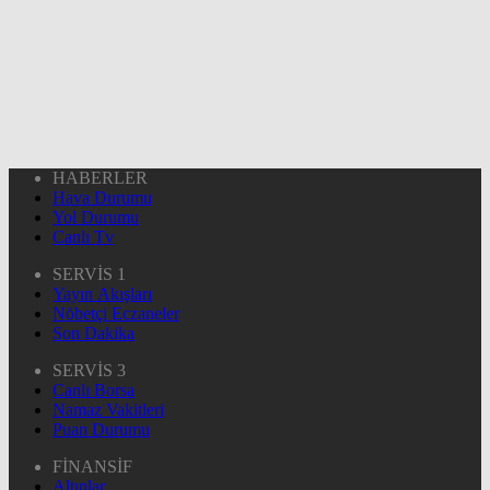
HABERLER
Hava Durumu
Yol Durumu
Canlı Tv
SERVİS 1
Yayın Akışları
Nöbetçi Eczaneler
Son Dakika
SERVİS 3
Canlı Borsa
Namaz Vakitleri
Puan Durumu
FİNANSİF
Altınlar