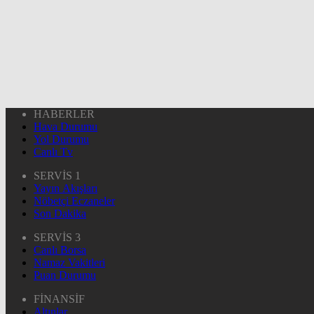
HABERLER
Hava Durumu
Yol Durumu
Canlı Tv
SERVİS 1
Yayın Akışları
Nöbetçi Eczaneler
Son Dakika
SERVİS 3
Canlı Borsa
Namaz Vakitleri
Puan Durumu
FİNANSİF
Altınlar