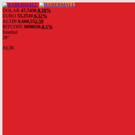
DOLAR
47,7436
0.18%
EURO
55,2510
0.32%
ALTIN
6.660,55
2,59
BITCOIN
3098650
-0.1%
İstanbul
28°
AÇIK