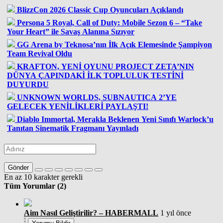
BlizzCon 2026 Classic Cup Oyuncuları Açıklandı
Persona 5 Royal, Call of Duty: Mobile Sezon 6 – “Take
Your Heart” ile Savaş Alanına Sızıyor
GG Arena by Teknosa’nın İlk Açık Elemesinde Şampiyon
Team Revival Oldu
KRAFTON, YENİ OYUNU PROJECT ZETA’NIN
DÜNYA ÇAPINDAKİ İLK TOPLULUK TESTİNİ
DUYURDU
UNKNOWN WORLDS, SUBNAUTICA 2’YE
GELECEK YENİLİKLERİ PAYLAŞTI!
Diablo Immortal, Merakla Beklenen Yeni Sınıfı Warlock’u
Tanıtan Sinematik Fragmanı Yayınladı
Gönder
En az 10 karakter gerekli
Tüm Yorumlar (2)
Aim Nasıl Geliştirilir? – HABERMALL
1 yıl önce