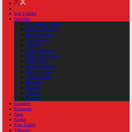
Son Dakika
Servisler
Vizyondaki Filmler
Haftanin Filmleri
Hava Durumu
Yol Durumu
Canlı Tv
Yayın Akışları
Nöbetçi Eczaneler
Canlı Borsa
Namaz Vakitleri
Puan Durumu
Kripto Paralar
Dövizler
Hisseler
Altınlar
Pariteler
Gündem
Ekonomi
Spor
Kadın
Foto Galeri
Videolar