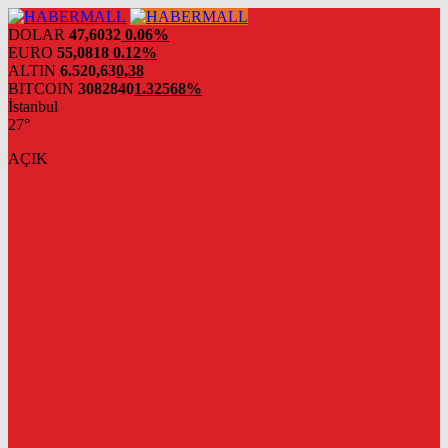
DOLAR
47,6032
0.06%
EURO
55,0818
0.12%
ALTIN
6.520,63
0,38
BITCOIN
3082840
1.32568%
İstanbul
27°
AÇIK