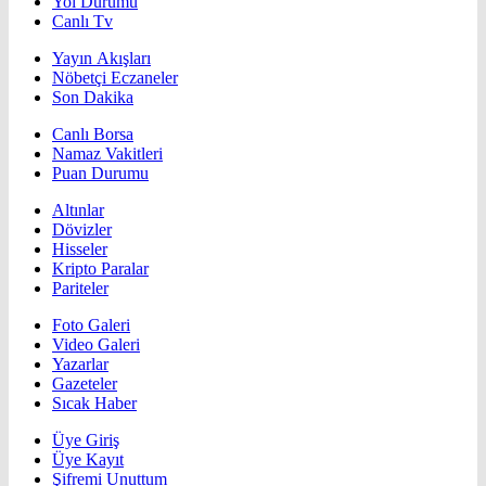
Yol Durumu
Canlı Tv
Yayın Akışları
Nöbetçi Eczaneler
Son Dakika
Canlı Borsa
Namaz Vakitleri
Puan Durumu
Altınlar
Dövizler
Hisseler
Kripto Paralar
Pariteler
Foto Galeri
Video Galeri
Yazarlar
Gazeteler
Sıcak Haber
Üye Giriş
Üye Kayıt
Şifremi Unuttum