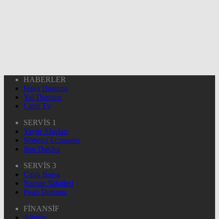
HABERLER
Hava Durumu
Yol Durumu
Canlı Tv
SERVİS 1
Yayın Akışları
Nöbetçi Eczaneler
Son Dakika
SERVİS 3
Canlı Borsa
Namaz Vakitleri
Puan Durumu
FİNANSİF
Altınlar