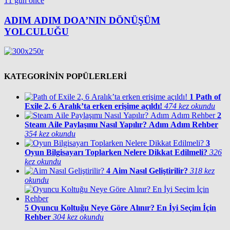
11 gün önce
ADIM ADIM DOA’NIN DÖNÜŞÜM
YOLCULUĞU
KATEGORİNİN POPÜLERLERİ
1
Path of
Exile 2, 6 Aralık’ta erken erişime açıldı!
474 kez okundu
2
Steam Aile Paylaşımı Nasıl Yapılır? Adım Adım Rehber
354 kez okundu
3
Oyun Bilgisayarı Toplarken Nelere Dikkat Edilmeli?
326
kez okundu
4
Aim Nasıl Geliştirilir?
318 kez
okundu
5
Oyuncu Koltuğu Neye Göre Alınır? En İyi Seçim İçin
Rehber
304 kez okundu