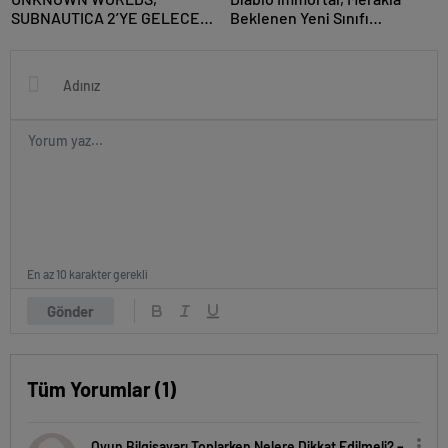
SUBNAUTICA 2’YE GELECEK
Beklenen Yeni Sınıfı
YENİLİKLERİ PAYLAŞTI!
Warlock’u Tanıtan Sinematik
Fragmanı Yayınladı
En az 10 karakter gerekli
Gönder
Tüm Yorumlar (1)
Oyun Bilgisayarı Toplarken Nelere Dikkat Edilmeli? –