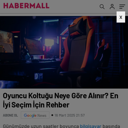
X
Oyuncu Koltuğu Neye Göre Alınır? En
İyi Seçim İçin Rehber
16 Mart 2025 21:57
ABONE OL
News
Günümüzde uzun saatler boyunca
bilgisayar
başında