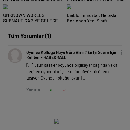
Team Revival Oldu
ÇAPINDAKİ İLK TOPLULUK
TESTİNİ DUYURDU
UNKNOWN WORLDS,
Diablo Immortal, Merakla
SUBNAUTICA 2’YE GELECEK
Beklenen Yeni Sınıfı
YENİLİKLERİ PAYLAŞTI!
Warlock’u Tanıtan Sinematik
Fragmanı Yayınladı
Tüm Yorumlar (1)
Oyuncu Koltuğu Neye Göre Alınır? En İyi Seçim İçin
Rehber – HABERMALL
[…] uzun saatler boyunca bilgisayar başında vakit
geçiren oyuncular için konfor büyük bir önem
taşıyor. Oyuncu koltuğu, oyun […]
Yanıtla
+0
-0