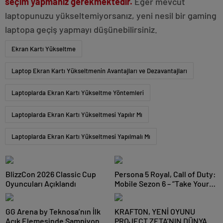
seçim yapmanız gerekmektedir.
Eğer mevcut
laptopunuzu yükseltemiyorsanız, yeni nesil bir gaming
laptopa geçiş yapmayı düşünebilirsiniz.
Ekran Kartı Yükseltme
Laptop Ekran Kartı Yükseltmenin Avantajları ve Dezavantajları
Laptoplarda Ekran Kartı Yükseltme Yöntemleri
Laptoplarda Ekran Kartı Yükseltmesi Yapılır Mı
Laptoplarda Ekran Kartı Yükseltmesi Yapılmalı Mı
BlizzCon 2026 Classic Cup
Persona 5 Royal, Call of Duty:
Oyuncuları Açıklandı
Mobile Sezon 6 – “Take Your
Heart” ile Savaş Alanına
Sızıyor
GG Arena by Teknosa’nın İlk
KRAFTON, YENİ OYUNU
Açık Elemesinde Şampiyon
PROJECT ZETA’NIN DÜNYA