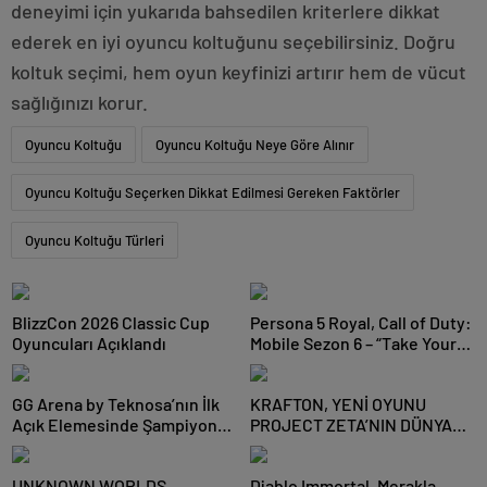
deneyimi için yukarıda bahsedilen kriterlere dikkat
ederek en iyi oyuncu koltuğunu seçebilirsiniz. Doğru
koltuk seçimi, hem oyun keyfinizi artırır hem de vücut
sağlığınızı korur.
Oyuncu Koltuğu
Oyuncu Koltuğu Neye Göre Alınır
Oyuncu Koltuğu Seçerken Dikkat Edilmesi Gereken Faktörler
Oyuncu Koltuğu Türleri
BlizzCon 2026 Classic Cup
Persona 5 Royal, Call of Duty:
Oyuncuları Açıklandı
Mobile Sezon 6 – “Take Your
Heart” ile Savaş Alanına
Sızıyor
GG Arena by Teknosa’nın İlk
KRAFTON, YENİ OYUNU
Açık Elemesinde Şampiyon
PROJECT ZETA’NIN DÜNYA
Team Revival Oldu
ÇAPINDAKİ İLK TOPLULUK
TESTİNİ DUYURDU
UNKNOWN WORLDS,
Diablo Immortal, Merakla