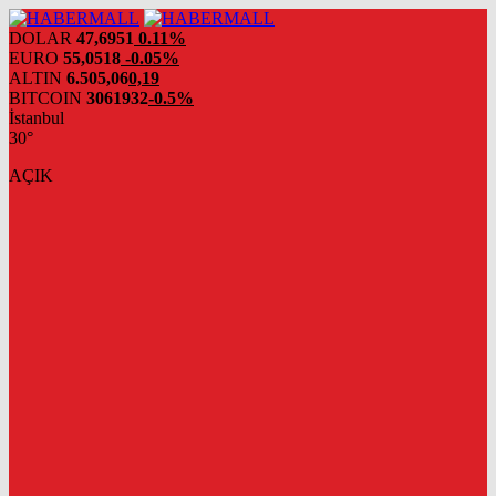
DOLAR
47,6951
0.11%
EURO
55,0518
-0.05%
ALTIN
6.505,06
0,19
BITCOIN
3061932
-0.5%
İstanbul
30°
AÇIK