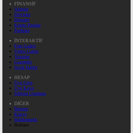
FİNANSİF
Altınlar
Dövizler
Hisseler
Kripto Paralar
Pariteler
İNTERAKTİF
Foto Galeri
Video Galeri
Yazarlar
Gazeteler
Sıcak Haber
HESAP
Üye Giriş
Üye Kayıt
Şifremi Unuttum
DİĞER
İletişim
Künye
Hakkımızda
Reklam