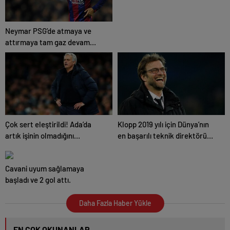
Neymar PSG’de atmaya ve
attırmaya tam gaz devam
ediyor!
Çok sert eleştirildi! Ada’da
Klopp 2019 yılı için Dünya’nın
artık işinin olmadığını
en başarılı teknik direktörü
düşünüyoruz!
seçildi.
Cavani uyum sağlamaya
başladı ve 2 gol attı.
Daha Fazla Haber Yükle
EN ÇOK OKUNANLAR