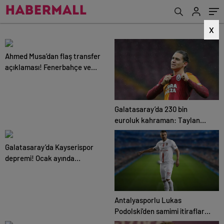
X
Ahmed Musa’dan flaş transfer
açıklaması! Fenerbahçe ve
Galatasaray…
Galatasaray’da 230 bin
euroluk kahraman: Taylan
Antalyalı!.
Galatasaray’da Kayserispor
depremi! Ocak ayında
gönderilecek.
Antalyasporlu Lukas
Podolski’den samimi itiraflar
“Türkiye benim ikinci vatanım”