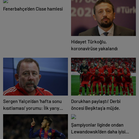
.
Fenerbahçe’den Cisse hamlesi
Hidayet Türkoğlu,
koronavirüse yakalandı
Sergen Yalçın’dan ‘hafta sonu
Dorukhan paylaştı! Derbi
kısıtlaması’ yorumu: İlk yarıyı
öncesi Beşiktaş’a müjde.
oynayıp bırakacağız galiba
Şampiyonlar liginde ondan
Lewandowski’den daha iyisi
yok!