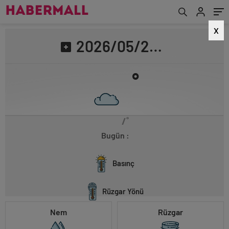
X
2026/05/26/meteoroloji
˚
/˚
Bugün :
Basınç
Rüzgar Yönü
Nem
Rüzgar