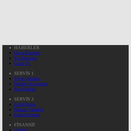
HABERLER
Hava Durumu
Yol Durumu
Canlı Tv
SERVİS 1
Yayın Akışları
Nöbetçi Eczaneler
Son Dakika
SERVİS 3
Canlı Borsa
Namaz Vakitleri
Puan Durumu
FİNANSİF
Altınlar