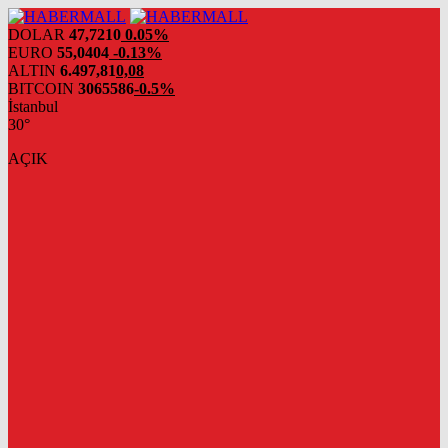
DOLAR
47,7210
0.05%
EURO
55,0404
-0.13%
ALTIN
6.497,81
0,08
BITCOIN
3065586
-0.5%
İstanbul
30°
AÇIK