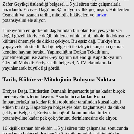
Zafer Geyikçi üstlendiği belgesel 1,5 yıl süren titiz çalışmalarla
hazırlandı. Erciyes Dağı’nın 3,5 milyon yıllık geçmişini, Hititlerden
Osmanlı’ya uzanan tarihi, mitolojik hikâyeleri ve
turizm
potansiyelini ele alıyor.
Türkiye’nin en görkemli dağlarından biri olan Erciyes, yalnızca
doğal güzellikleriyle değil, binlerce yıllık tarihi, mitolojik dokusu ve
kültürel önemiyle de dikkat çekiyor. Bu eşsiz dağ, Türkiye’nin
yapay zeka destekli ilk dağ belgeseli ile izleyici karşısına çıkarak
kendine hayran bıraktı. Yapımcılığını Doğan Tekatlı’nın,
yönetmenliğini ise Zafer Geyikçi’nin üstlendiği Kapadokya’nın
Gizemli Mabedi: Erciyes adlı belgesel, NTV ekranlarında
yayınlanarak büyük ilgi gördü.
Tarih, Kültür ve Mitolojinin Buluşma Noktası
Erciyes Dağı, Hititlerden Osmanlı İmparatorluğu’na kadar birçok
medeniyetin izlerini taşıyor. Asurlu tüccarlardan Roma
İmparatorluğu’na kadar farklı toplumlar tarafından kutsal kabul
edilen bu dağ, Kapadokya bölgesiyle olan bağlantısıyla da dikkat
çekiyor. Belgesel, Erciyes’in coğrafi konumundan turizm
potansiyeline kadar pek çok yönünü derinlemesine ele alıyor.
16 kişilik uzman bir ekibin 1,5 yıl süren titiz çalışmaları sonucunda
hazırlanan belgesel, Erciyes’in 3,5 milyon yıllık tarihini gözler