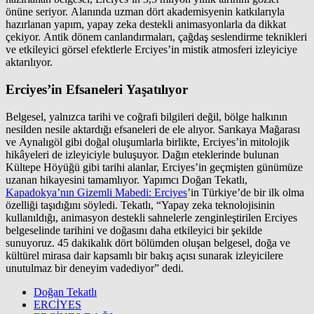
önüne seriyor. Alanında uzman dört akademisyenin katkılarıyla
hazırlanan yapım, yapay zeka destekli animasyonlarla da dikkat
çekiyor. Antik dönem canlandırmaları, çağdaş seslendirme teknikleri
ve etkileyici görsel efektlerle Erciyes’in mistik atmosferi izleyiciye
aktarılıyor.
Erciyes’in Efsaneleri Yaşatılıyor
Belgesel, yalnızca tarihi ve coğrafi bilgileri değil, bölge halkının
nesilden nesile aktardığı efsaneleri de ele alıyor. Sarıkaya Mağarası
ve Aynalıgöl gibi doğal oluşumlarla birlikte, Erciyes’in mitolojik
hikâyeleri de izleyiciyle buluşuyor. Dağın eteklerinde bulunan
Kültepe Höyüğü gibi tarihi alanlar, Erciyes’in geçmişten günümüze
uzanan hikayesini tamamlıyor. Yapımcı Doğan Tekatlı,
Kapadokya’nın Gizemli Mabedi: Erciyes
’in Türkiye’de bir ilk olma
özelliği taşıdığını söyledi. Tekatlı, “Yapay zeka teknolojisinin
kullanıldığı, animasyon destekli sahnelerle zenginleştirilen Erciyes
belgeselinde tarihini ve doğasını daha etkileyici bir şekilde
sunuyoruz. 45 dakikalık dört bölümden oluşan belgesel, doğa ve
kültürel mirasa dair kapsamlı bir bakış açısı sunarak izleyicilere
unutulmaz bir deneyim vadediyor” dedi.
Doğan Tekatlı
ERCİYES