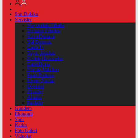
Son Dakika
Servisler
Vizyondaki Filmler
Haftanin Filmleri
Hava Durumu
Yol Durumu
Canlı Tv
Yayın Akışları
Nöbetçi Eczaneler
Canlı Borsa
Namaz Vakitleri
Puan Durumu
Kripto Paralar
Dövizler
Hisseler
Altınlar
Pariteler
Gündem
Ekonomi
Spor
Kadın
Foto Galeri
Videolar