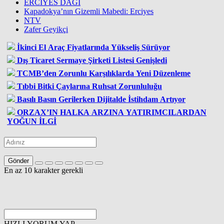
ERCİYES DAĞI
Kapadokya’nın Gizemli Mabedi: Erciyes
NTV
Zafer Geyikçi
İkinci El Araç Fiyatlarında Yükseliş Sürüyor
Dış Ticaret Sermaye Şirketi Listesi Genişledi
TCMB’den Zorunlu Karşılıklarda Yeni Düzenleme
Tıbbi Bitki Çaylarına Ruhsat Zorunluluğu
Basılı Basın Gerilerken Dijitalde İstihdam Artıyor
ORZAX’IN HALKA ARZINA YATIRIMCILARDAN
YOĞUN İLGİ
Gönder
En az 10 karakter gerekli
HIZLI YORUM YAP