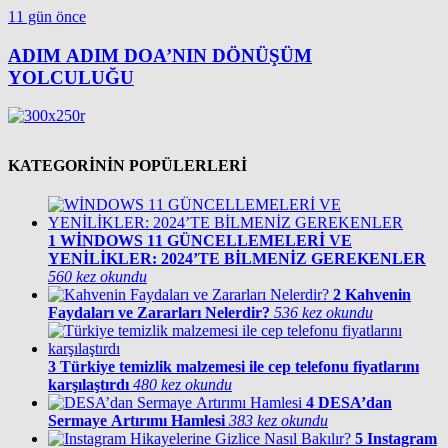
11 gün önce
ADIM ADIM DOA’NIN DÖNÜŞÜM
YOLCULUĞU
KATEGORİNİN POPÜLERLERİ
1
WİNDOWS 11 GÜNCELLEMELERİ VE
YENİLİKLER: 2024’TE BİLMENİZ GEREKENLER
560 kez okundu
2
Kahvenin
Faydaları ve Zararları Nelerdir?
536 kez okundu
3
Türkiye temizlik malzemesi ile cep telefonu fiyatlarını
karşılaştırdı
480 kez okundu
4
DESA’dan
Sermaye Artırımı Hamlesi
383 kez okundu
5
Instagram