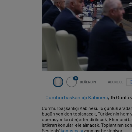
0
BEĞENDİM
ABONE OL
Cumhurbaşkanlığı Kabinesi
, 15 Günlü
Cumhurbaşkanlığı Kabinesi, 15 günlük arad
bugün yeniden toplanacak. Türkiye’nin hem y
operasyonları değerlendirilecek. Ekonomi başl
istikrarı konuları ele alınacak. Toplantının 
Sesleniş’
konuşması
yapması bekleniyor.