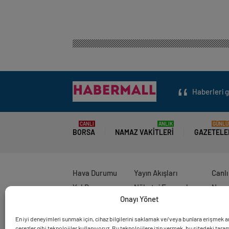
Haberleri g
CANLI
ANLIK
GÜNLÜ
BORSA
NAMAZ VAKITLERI
GAZETELE
Hava Durumu
Yayın Akışları
Canlı
Yol Durumu
Nöbetçi Eczaneler
Namaz
Onayı Yönet
Canlı Tv
Son Dakika
Puan
En iyi deneyimleri sunmak için, cihaz bilgilerini saklamak ve/veya bunlara erişmek 
çerezler gibi teknolojiler kullanıyoruz. Bu teknolojilere izin vermek, bu sitedeki tar