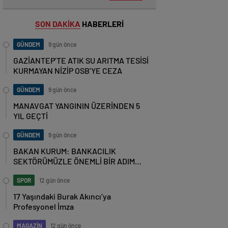
SON DAKİKA
HABERLERİ
GÜNDEM
9 gün önce
GAZİANTEP’TE ATIK SU ARITMA TESİSİ
KURMAYAN NİZİP OSB’YE CEZA
GÜNDEM
9 gün önce
MANAVGAT YANGININ ÜZERİNDEN 5
YIL GEÇTİ
GÜNDEM
9 gün önce
BAKAN KURUM: BANKACILIK
SEKTÖRÜMÜZLE ÖNEMLİ BİR ADIM
ATTIK
SPOR
12 gün önce
17 Yaşındaki Burak Akıncı’ya
Profesyonel İmza
MAGAZİN
12 gün önce