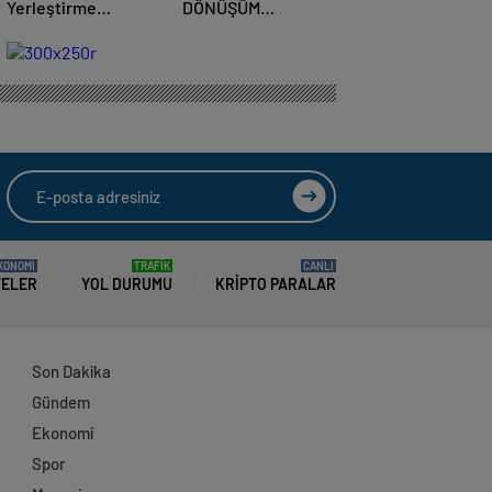
Yerleştirme
DÖNÜŞÜM
Sonuçları Açıklandı
YOLCULUĞU
KONOMİ
TRAFİK
CANLI
TELER
YOL DURUMU
KRIPTO PARALAR
Son Dakika
Gündem
Ekonomi
Spor