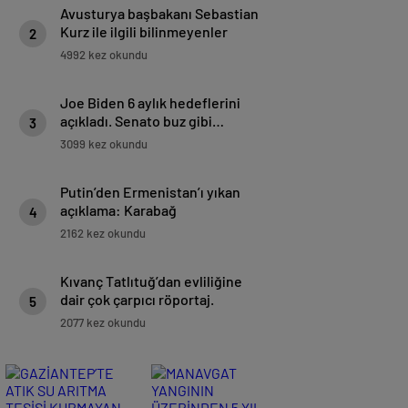
Avusturya başbakanı Sebastian
Kurz ile ilgili bilinmeyenler
2
4992 kez okundu
Joe Biden 6 aylık hedeflerini
açıkladı. Senato buz gibi…
3
3099 kez okundu
Putin’den Ermenistan’ı yıkan
açıklama: Karabağ
4
Azerbaycan’ın ayrılmaz bir
2162 kez okundu
parçasıdır!
Kıvanç Tatlıtuğ’dan evliliğine
dair çok çarpıcı röportaj.
5
2077 kez okundu