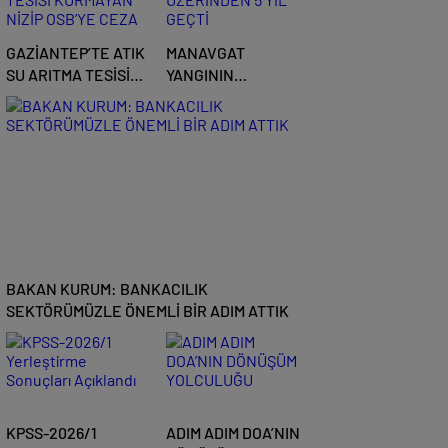
GAZİANTEP’TE ATIK
MANAVGAT
SU ARITMA TESİSİ
YANGININ
KURMAYAN NİZİP
ÜZERİNDEN 5 YIL
OSB’YE CEZA
GEÇTİ
BAKAN KURUM: BANKACILIK
SEKTÖRÜMÜZLE ÖNEMLİ BİR ADIM ATTIK
KPSS-2026/1
ADIM ADIM DOA’NIN