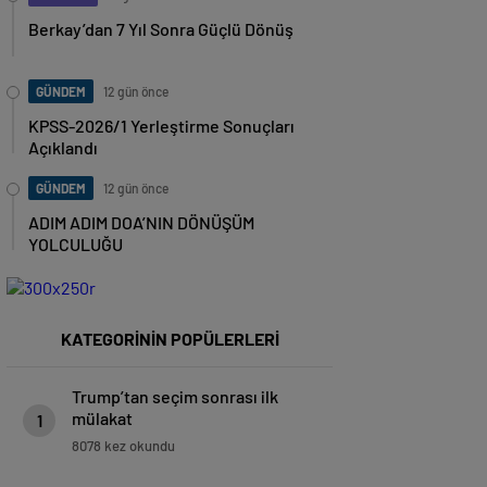
Berkay’dan 7 Yıl Sonra Güçlü Dönüş
GÜNDEM
12 gün önce
KPSS-2026/1 Yerleştirme Sonuçları
Açıklandı
GÜNDEM
12 gün önce
ADIM ADIM DOA’NIN DÖNÜŞÜM
YOLCULUĞU
KATEGORİNİN POPÜLERLERİ
Trump’tan seçim sonrası ilk
mülakat
1
8078 kez okundu