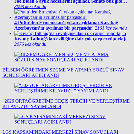
Joe Biden 6 aylık hedeflerini açıkladı. Senato buz gibi…
3098 kez okundu
4
Putin’den Ermenistan’ı yıkan açıklama: Karabağ
Azerbaycan’ın ayrılmaz bir parçasıdır!
2161 kez okundu
5
Kıvanç Tatlıtuğ’dan evliliğine dair çok çarpıcı röportaj.
2076 kez okundu
BİLSEM ÖĞRETMEN SEÇME VE ATAMA SÖZLÜ SINAV
SONUÇLARI AÇIKLANDI
“2026 ORTAÖĞRETİME GEÇİŞ TERCİH VE YERLEŞTİRME
KILAVUZU” YAYIMLANDI
LGS KAPSAMINDAKİ MERKEZÎ SINAV SONUÇLARI