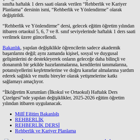
sınıfta haftalık 1 ders saati olarak verilen “Rehberlik ve Kariyer
Planlama” dersinin ismi, “Rehberlik ve Yönlendirme” olarak
değiştirildi.
“Rehberlik ve Yönlendirme” dersi, gelecek eğitim öğretim yılından
itibaren ortaokul 5, 6, 7 ve 8. sınıf seviyelerinde haftalık 1 ders saati
verilmek üzere güncellendi.
Bakanlık
, yapılan değişiklikle öğrencilerin sadece akademik
başarılarını değil; aynı zamanda kişisel, sosyal ve duygusal
gelişimlerini de destekleyerek onların geleceğe daha bilinçli ve
donanımlı bir şekilde hazırlanmalarına, kendilerini tanımalarına,
potansiyellerini keşfetmelerine ve doğru kararlar almalarına yardım
ederek sağlıklı ve mutlu bireyler olarak yetişmelerine katkı
sağlamayı amaçlıyor.
“İlköğretim Kurumları (İlkokul ve Ortaokul) Haftalık Ders
Çizelgesi”nde yapılan değişiklikler, 2025-2026 eğitim öğretim
yılından itibaren uygulanacak.
Millî Eğitim Bakanlığı
REHBERLİK
REHBERLİK DERSİ
Rehberlik ve Kariyer Planlama