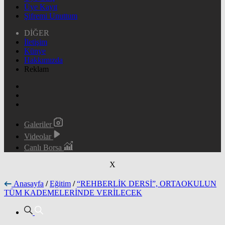
Üye Kayıt
Şifremi Unuttum
DİĞER
İletişim
Künye
Hakkımızda
Reklam
Galeriler
Videolar
Canlı Borsa
X
Anasayfa
/
Eğitim
/
“REHBERLİK DERSİ”, ORTAOKULUN
TÜM KADEMELERİNDE VERİLECEK