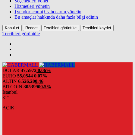
Seçenekleri yönet
Hizmetleri yönetin
{vendor_count} satıcılarını yönetin
Bu amaçlar hakkında daha fazla bilgi edinin
Kabul et
Reddet
Tercihleri görüntüle
Tercihleri kaydet
Tercihleri görüntüle
DOLAR
47,5972
0.06%
EURO
55,0544
0.07%
ALTIN
6.526,20
0,46
BITCOIN
3053990
0.5%
İstanbul
31°
AÇIK