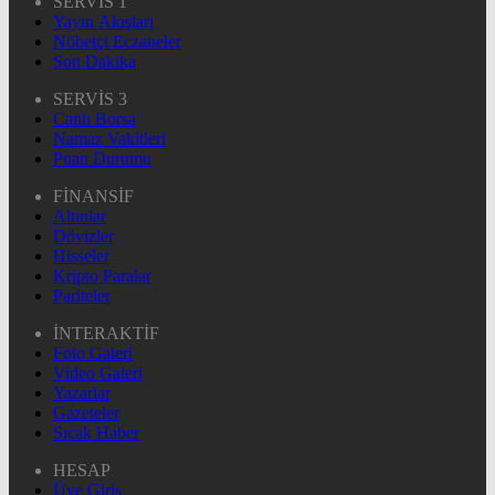
SERVİS 1
Yayın Akışları
Nöbetçi Eczaneler
Son Dakika
SERVİS 3
Canlı Borsa
Namaz Vakitleri
Puan Durumu
FİNANSİF
Altınlar
Dövizler
Hisseler
Kripto Paralar
Pariteler
İNTERAKTİF
Foto Galeri
Video Galeri
Yazarlar
Gazeteler
Sıcak Haber
HESAP
Üye Giriş