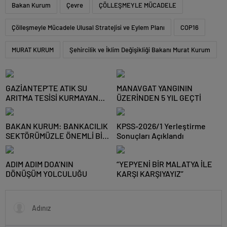
Bakan Kurum
Çevre
ÇÖLLEŞMEYLE MÜCADELE
Çölleşmeyle Mücadele Ulusal Stratejisi ve Eylem Planı
COP16
MURAT KURUM
Şehircilik ve İklim Değişikliği Bakanı Murat Kurum
GAZİANTEP’TE ATIK SU
MANAVGAT YANGININ
ARITMA TESİSİ KURMAYAN
ÜZERİNDEN 5 YIL GEÇTİ
NİZİP OSB’YE CEZA
BAKAN KURUM: BANKACILIK
KPSS-2026/1 Yerleştirme
SEKTÖRÜMÜZLE ÖNEMLİ BİR
Sonuçları Açıklandı
ADIM ATTIK
ADIM ADIM DOA’NIN
“YEPYENİ BİR MALATYA İLE
DÖNÜŞÜM YOLCULUĞU
KARŞI KARŞIYAYIZ”