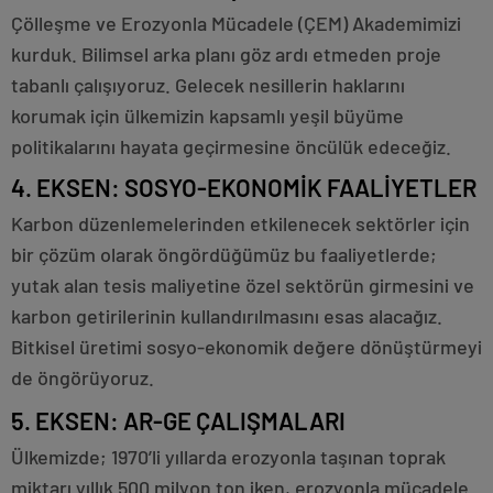
Çölleşme ve Erozyonla Mücadele (ÇEM) Akademimizi
kurduk. Bilimsel arka planı göz ardı etmeden proje
tabanlı çalışıyoruz. Gelecek nesillerin haklarını
korumak için ülkemizin kapsamlı yeşil büyüme
politikalarını hayata geçirmesine öncülük edeceğiz.
4. EKSEN: SOSYO-EKONOMİK FAALİYETLER
Karbon düzenlemelerinden etkilenecek sektörler için
bir çözüm olarak öngördüğümüz bu faaliyetlerde;
yutak alan tesis maliyetine özel sektörün girmesini ve
karbon getirilerinin kullandırılmasını esas alacağız.
Bitkisel üretimi sosyo-ekonomik değere dönüştürmeyi
de öngörüyoruz.
5. EKSEN: AR-GE ÇALIŞMALARI
Ülkemizde; 1970’li yıllarda erozyonla taşınan toprak
miktarı yıllık 500 milyon ton iken, erozyonla mücadele