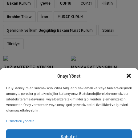
Bakan Kurum
Çevre
COP16
COP31
Filistin
Ibrahim Thiaw
İran
MURAT KURUM
Şehircilik ve İklim Değişikliği Bakanı Murat Kurum
Somali
Türkiye
GAZİANTEP’TE ATIK SU
MANAVGAT YANGININ
ARITMA TESİSİ KURMAYAN
ÜZERİNDEN 5 YIL GEÇTİ
Onayı Yönet
NİZİP OSB’YE CEZA
En iyi deneyimleri sunmak için, cihaz bilgilerini saklamak ve/veya bunlara erişmek
BAKAN KURUM: BANKACILIK
KPSS-2026/1 Yerleştirme
amacıyla çerezler gibi teknolojiler kullanıyoruz. Bu teknolojilere izin vermek, bu
SEKTÖRÜMÜZLE ÖNEMLİ BİR
Sonuçları Açıklandı
sitedeki tarama davranışı veya benzersiz kimlikler gibi verileri işlememize izin
ADIM ATTIK
verecektir. Onay vermemek veya onayı geri çekmek, belirli özellikleri ve işlevleri
olumsuz etkileyebilir.
ADIM ADIM DOA’NIN
“YEPYENİ BİR MALATYA İLE
DÖNÜŞÜM YOLCULUĞU
KARŞI KARŞIYAYIZ”
Hizmetleri yönetin
Kabul et