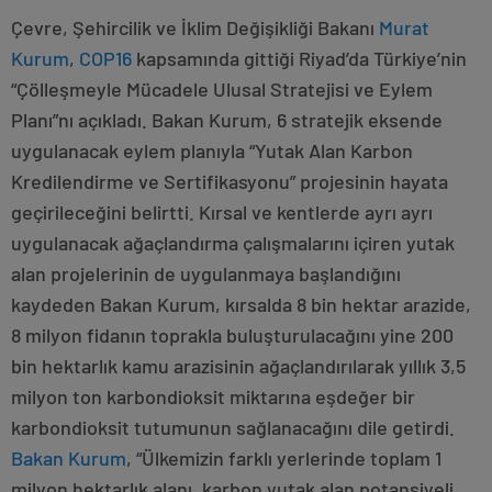
Çevre, Şehircilik ve İklim Değişikliği Bakanı
Murat
Kurum
,
COP16
kapsamında gittiği Riyad’da Türkiye’nin
“Çölleşmeyle Mücadele Ulusal Stratejisi ve Eylem
Planı”nı açıkladı. Bakan Kurum, 6 stratejik eksende
uygulanacak eylem planıyla “Yutak Alan Karbon
Kredilendirme ve Sertifikasyonu” projesinin hayata
geçirileceğini belirtti. Kırsal ve kentlerde ayrı ayrı
uygulanacak ağaçlandırma çalışmalarını içiren yutak
alan projelerinin de uygulanmaya başlandığını
kaydeden Bakan Kurum, kırsalda 8 bin hektar arazide,
8 milyon fidanın toprakla buluşturulacağını yine 200
bin hektarlık kamu arazisinin ağaçlandırılarak yıllık 3,5
milyon ton karbondioksit miktarına eşdeğer bir
karbondioksit tutumunun sağlanacağını dile getirdi.
Bakan Kurum
, “Ülkemizin farklı yerlerinde toplam 1
milyon hektarlık alanı, karbon yutak alan potansiyeli