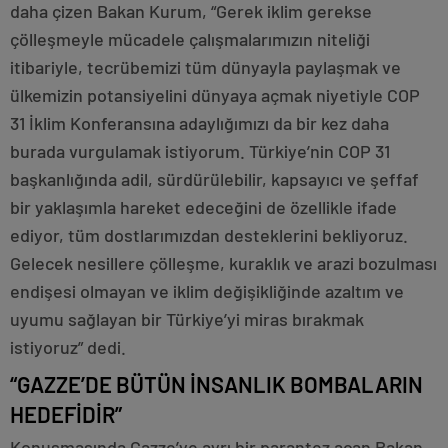
daha çizen Bakan Kurum, “Gerek iklim gerekse
çölleşmeyle mücadele çalışmalarımızın niteliği
itibariyle, tecrübemizi tüm dünyayla paylaşmak ve
ülkemizin potansiyelini dünyaya açmak niyetiyle COP
31 İklim Konferansına adaylığımızı da bir kez daha
burada vurgulamak istiyorum. Türkiye’nin COP 31
başkanlığında adil, sürdürülebilir, kapsayıcı ve şeffaf
bir yaklaşımla hareket edeceğini de özellikle ifade
ediyor, tüm dostlarımızdan desteklerini bekliyoruz.
Gelecek nesillere çölleşme, kuraklık ve arazi bozulması
endişesi olmayan ve iklim değişikliğinde azaltım ve
uyumu sağlayan bir Türkiye’yi miras bırakmak
istiyoruz” dedi.
“GAZZE’DE BÜTÜN İNSANLIK BOMBALARIN
HEDEFİDİR”
Konuşmasında Gazze’ye ayrı bir parantez açan Bakan