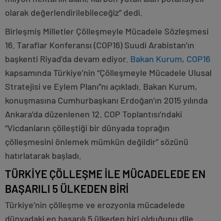
olarak değerlendirilebileceğiz” dedi.
Birleşmiş Milletler Çölleşmeyle Mücadele Sözleşmesi
16. Taraflar Konferansı (COP16) Suudi Arabistan’ın
başkenti Riyad’da devam ediyor.
Bakan Kurum
,
COP16
kapsamında Türkiye’nin “Çölleşmeyle Mücadele Ulusal
Stratejisi ve Eylem Planı”nı açıkladı. Bakan Kurum,
konuşmasına Cumhurbaşkanı Erdoğan’ın 2015 yılında
Ankara’da düzenlenen 12. COP Toplantısı’ndaki
“Vicdanların çölleştiği bir dünyada toprağın
çölleşmesini önlemek mümkün değildir” sözünü
hatırlatarak başladı.
TÜRKİYE ÇÖLLEŞME İLE MÜCADELEDE EN
BAŞARILI 5 ÜLKEDEN BİRİ
Türkiye’nin çölleşme ve erozyonla mücadelede
dünyadaki en başarılı 5 ülkeden biri olduğunu dile