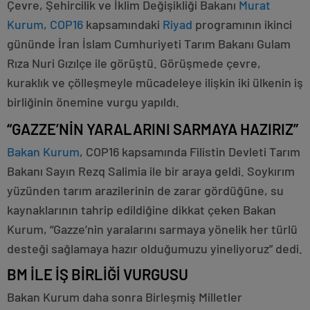
Çevre, Şehircilik ve İklim Değişikliği Bakanı
Murat
Kurum
,
COP16
kapsamındaki
Riyad
programının ikinci
gününde İran İslam Cumhuriyeti Tarım Bakanı Gulam
Rıza Nuri Gızılçe ile görüştü. Görüşmede çevre,
kuraklık ve çölleşmeyle mücadeleye ilişkin iki ülkenin iş
birliğinin önemine vurgu yapıldı.
“GAZZE’NİN YARALARINI SARMAYA HAZIRIZ”
Bakan Kurum
, COP16 kapsamında Filistin Devleti Tarım
Bakanı Sayın Rezq Salimia ile bir araya geldi. Soykırım
yüzünden tarım arazilerinin de zarar gördüğüne, su
kaynaklarının tahrip edildiğine dikkat çeken Bakan
Kurum, “Gazze’nin yaralarını sarmaya yönelik her türlü
desteği sağlamaya hazır olduğumuzu yineliyoruz” dedi.
BM İLE İŞ BİRLİĞİ VURGUSU
Bakan Kurum daha sonra Birleşmiş Milletler