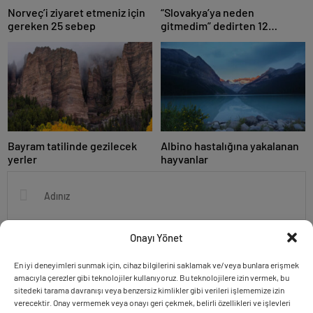
Norveç’i ziyaret etmeniz için
“Slovakya’ya neden
gereken 25 sebep
gitmedim” dedirten 12
fotoğraf
Bayram tatilinde gezilecek
Albino hastalığına yakalanan
yerler
hayvanlar
Onayı Yönet
En iyi deneyimleri sunmak için, cihaz bilgilerini saklamak ve/veya bunlara erişmek
amacıyla çerezler gibi teknolojiler kullanıyoruz. Bu teknolojilere izin vermek, bu
sitedeki tarama davranışı veya benzersiz kimlikler gibi verileri işlememize izin
verecektir. Onay vermemek veya onayı geri çekmek, belirli özellikleri ve işlevleri