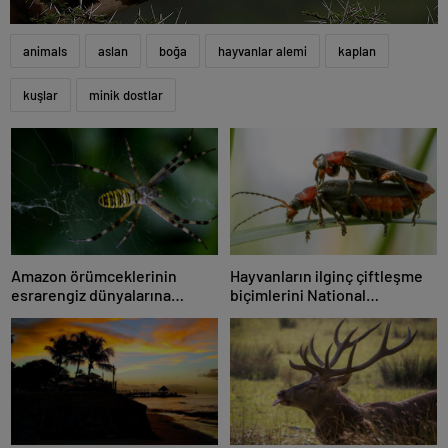
animals
aslan
boğa
hayvanlar alemi
kaplan
kuşlar
minik dostlar
Amazon örümceklerinin
Hayvanların ilginç çiftleşme
esrarengiz dünyalarına
biçimlerini National
gitmeye hazır olun.
Geographic görüntüledi.